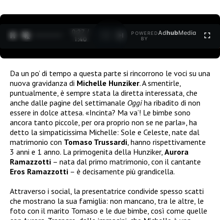
0:27 /
Ad
hub
Media
POWERED
1
/
2
1:40
BY
Da un po’ di tempo a questa parte si rincorrono le voci su una
nuova gravidanza di
Michelle Hunziker
. A smentirle,
puntualmente, è sempre stata la diretta interessata, che
anche dalle pagine del settimanale
Oggi
ha ribadito di non
essere in dolce attesa. «Incinta? Ma va’! Le bimbe sono
ancora tanto piccole, per ora proprio non se ne parla», ha
detto la simpaticissima Michelle: Sole e Celeste, nate dal
matrimonio con
Tomaso Trussardi
, hanno rispettivamente
3 anni e 1 anno. La primogenita della Hunziker,
Aurora
Ramazzotti
– nata dal primo matrimonio, con il cantante
Eros Ramazzotti
– è decisamente più grandicella.
Attraverso i social, la presentatrice condivide spesso scatti
che mostrano la sua famiglia: non mancano, tra le altre, le
foto con il marito Tomaso e le due bimbe, così come quelle