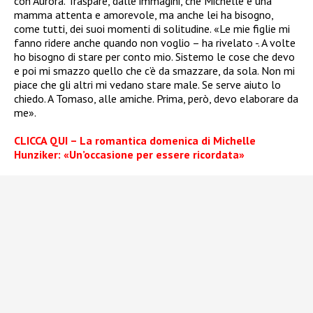
con Aurora. Traspare, dalle immagini, che Michelle è una
mamma attenta e amorevole, ma anche lei ha bisogno,
come tutti, dei suoi momenti di solitudine. «Le mie figlie mi
fanno ridere anche quando non voglio – ha rivelato -. A volte
ho bisogno di stare per conto mio. Sistemo le cose che devo
e poi mi smazzo quello che c’è da smazzare, da sola. Non mi
piace che gli altri mi vedano stare male. Se serve aiuto lo
chiedo. A Tomaso, alle amiche. Prima, però, devo elaborare da
me».
CLICCA QUI – La romantica domenica di Michelle
Hunziker: «Un’occasione per essere ricordata»