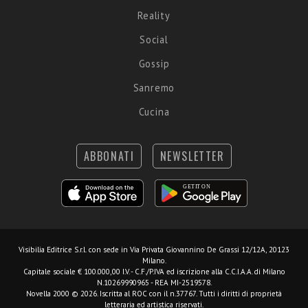
Reality
Social
Gossip
Sanremo
Cucina
ABBONATI
NEWSLETTER
Visibilia Editrice S.r.l.
con sede in Via Privata Giovannino De Grassi 12/12A, 20123
Milano.
Capitale sociale € 100.000,00 I.V. - C.F./P.IVA ed iscrizione alla C.C.I.A.A. di Milano
N.10269990965 - REA MI-2519578.
Novella 2000 © 2026. Iscritta al ROC con il n.37767. Tutti i diritti di proprietà
letteraria ed artistica riservati.