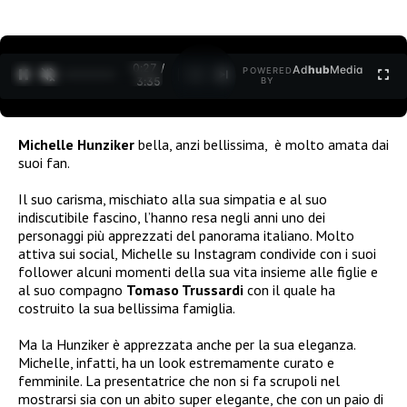
0:27 /
Ad
hub
Media
POWERED
1
/
2
3:35
BY
Michelle Hunziker
bella, anzi bellissima, è molto amata dai
suoi fan.
Il suo carisma, mischiato alla sua simpatia e al suo
indiscutibile fascino, l’hanno resa negli anni uno dei
personaggi più apprezzati del panorama italiano. Molto
attiva sui social, Michelle su Instagram condivide con i suoi
follower alcuni momenti della sua vita insieme alle figlie e
al suo compagno
Tomaso Trussardi
con il quale ha
costruito la sua bellissima famiglia.
Ma la Hunziker è apprezzata anche per la sua eleganza.
Michelle, infatti, ha un look estremamente curato e
femminile. La presentatrice che non si fa scrupoli nel
mostrarsi sia con un abito super elegante, che con un paio di