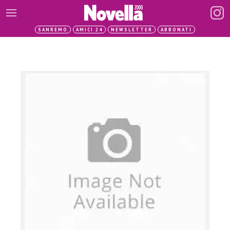
SANREMO
AMICI 24
NEWSLETTER
ABBONATI