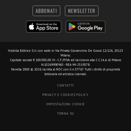
ABBONATI
NEWSLETTER
Visibilia Editrice S.r.l.
con sede in Via Privata Giovannino De Grassi 12/12A, 20123
Milano.
Capitale sociale € 100.000,00 I.V. - C.F./P.IVA ed iscrizione alla C.C.I.A.A. di Milano
N.10269990965 - REA MI-2519578.
Novella 2000 © 2026. Iscritta al ROC con il n.37767. Tutti i diritti di proprietà
letteraria ed artistica riservati.
CONTATTI
PRIVACY E COOKIES POLICY
IMPOSTAZIONI COOKIE
TORNA SU