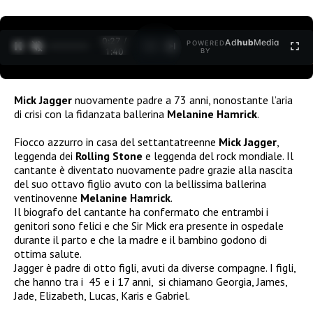
0:27 /
Ad
hub
Media
POWERED
1
/
2
1:40
BY
Mick Jagger
nuovamente padre a 73 anni, nonostante l’aria
di crisi con la fidanzata ballerina
Melanine Hamrick
.
Fiocco azzurro in casa del settantatreenne
Mick Jagger
,
leggenda dei
Rolling Stone
e leggenda del rock mondiale. Il
cantante è diventato nuovamente padre grazie alla nascita
del suo ottavo figlio avuto con la bellissima ballerina
ventinovenne
Melanine Hamrick
.
Il biografo del cantante ha confermato che entrambi i
genitori sono felici e che Sir Mick era presente in ospedale
durante il parto e che la madre e il bambino godono di
ottima salute.
Jagger è padre di otto figli, avuti da diverse compagne. I figli,
che hanno tra i 45 e i 17 anni, si chiamano Georgia, James,
Jade, Elizabeth, Lucas, Karis e Gabriel.