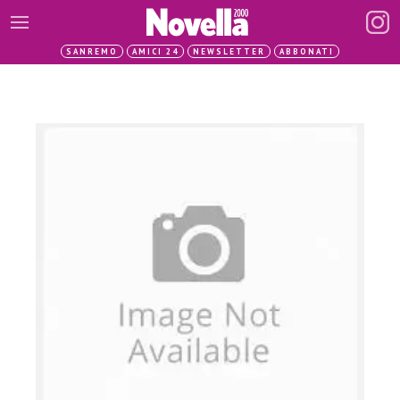
SANREMO
AMICI 24
NEWSLETTER
ABBONATI