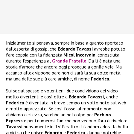
Inizialmente si pensava, sempre in base a quanto riportato
dall’esperta di gossip, che
Edoardo Tavassi
avrebbe potuto
fare coppia con la fidanzata
Micol Incorvaia,
conosciuta
durante l’esperienza al
Grande Fratello
. Da lì è nata una
storia d’amore che ancora oggi prosegue a gonfie vele. Ma
accanto all’ex vippone pare non ci sarà la sua dolce metà,
ma una delle sue più care amiche, di nome
Federica.
Sui social spesso e volentieri i due condividono dei video
molto divertenti e così oltre a
Edoardo Tavassi,
anche
Federica
è diventata in breve tempo un volto noto sul web
e molto apprezzato. Se così fosse, al momento non
abbiamo certezza, sarebbe un bel colpo per
Pechino
Express
e per i numerosi fan che non vedono l’ora di rivedere
Tavassi
nuovamente in TV. Peraltro il fandom adora la bella
amicizia che unisce
Edoardo
e
Federica
, dunque potrebbe