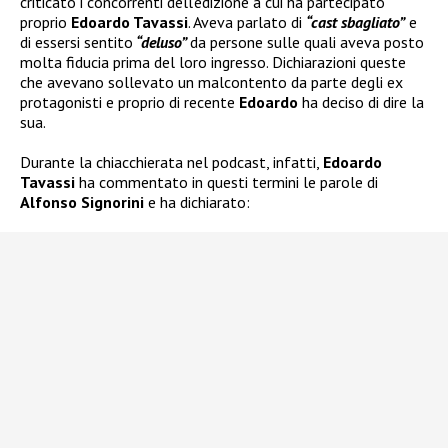
criticato i concorrenti dell’edizione a cui ha partecipato
proprio
Edoardo Tavassi
. Aveva parlato di
“cast sbagliato”
e
di essersi sentito
“deluso”
da persone sulle quali aveva posto
molta fiducia prima del loro ingresso. Dichiarazioni queste
che avevano sollevato un malcontento da parte degli ex
protagonisti e proprio di recente
Edoardo
ha deciso di dire la
sua.
Durante la chiacchierata nel podcast, infatti,
Edoardo
Tavassi
ha commentato in questi termini le parole di
Alfonso Signorini
e ha dichiarato: