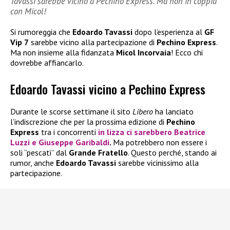
Tavassi sarebbe vicino a Pechino Express. Ma non in coppia
con Micol!
Si rumoreggia che
Edoardo Tavassi
dopo l’esperienza al
GF
Vip 7
sarebbe vicino alla partecipazione di
Pechino Express
.
Ma non insieme alla fidanzata
Micol Incorvaia
! Ecco chi
dovrebbe affiancarlo.
Edoardo Tavassi vicino a Pechino Express
Durante le scorse settimane il sito
Libero
ha lanciato
l’indiscrezione che per la prossima edizione di
Pechino
Express
tra i concorrenti
in lizza ci sarebbero
Beatrice
Luzzi
e
Giuseppe Garibaldi
.
Ma potrebbero non essere i
soli “pescati” dal
Grande Fratello
. Questo perché, stando ai
rumor, anche
Edoardo Tavassi
sarebbe vicinissimo alla
partecipazione.