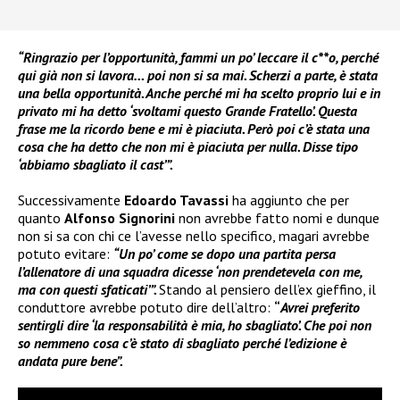
“Ringrazio per l’opportunità, fammi un po’ leccare il c**o, perché
qui già non si lavora… poi non si sa mai. Scherzi a parte, è stata
una bella opportunità. Anche perché mi ha scelto proprio lui e in
privato mi ha detto ‘svoltami questo Grande Fratello’. Questa
frase me la ricordo bene e mi è piaciuta. Però poi c’è stata una
cosa che ha detto che non mi è piaciuta per nulla. Disse tipo
‘abbiamo sbagliato il cast’”.
Successivamente
Edoardo Tavassi
ha aggiunto che per
quanto
Alfonso Signorini
non avrebbe fatto nomi e dunque
non si sa con chi ce l’avesse nello specifico, magari avrebbe
potuto evitare:
“Un po’ come se dopo una partita persa
l’allenatore di una squadra dicesse ‘non prendetevela con me,
ma con questi sfaticati’”.
Stando al pensiero dell’ex gieffino, il
conduttore avrebbe potuto dire dell’altro:
“
Avrei preferito
sentirgli dire ‘la responsabilità è mia, ho sbagliato’. Che poi non
so nemmeno cosa c’è stato di sbagliato perché l’edizione è
andata pure bene”.