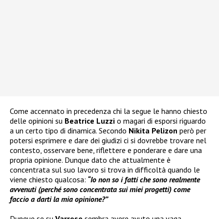
Come accennato in precedenza chi la segue le hanno chiesto
delle opinioni su
Beatrice Luzzi
o magari di esporsi riguardo
a un certo tipo di dinamica. Secondo
Nikita Pelizon
però per
potersi esprimere e dare dei giudizi ci si dovrebbe trovare nel
contesto, osservare bene, riflettere e ponderare e dare una
propria opinione. Dunque dato che attualmente è
concentrata sul suo lavoro si trova in difficoltà quando le
viene chiesto qualcosa:
“Io non so i fatti che sono realmente
avvenuti (perché sono concentrata sui miei progetti) come
faccio a darti la mia opinione?”
Dunque se su
Varrese
sembra avere avuto una vaga