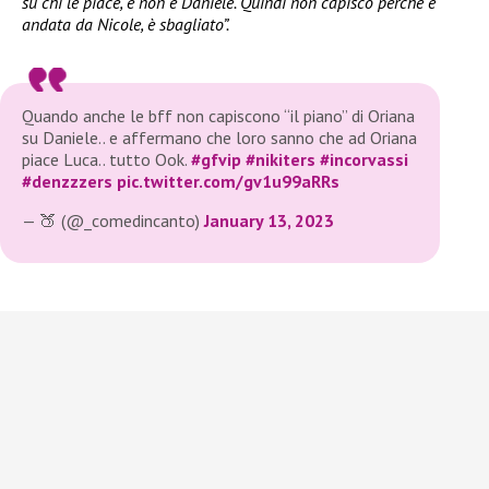
su chi le piace, e non è Daniele. Quindi non capisco perché è
andata da Nicole, è sbagliato”.
Quando anche le bff non capiscono “il piano” di Oriana
su Daniele.. e affermano che loro sanno che ad Oriana
piace Luca.. tutto Ook.
#gfvip
#nikiters
#incorvassi
#denzzzers
pic.twitter.com/gv1u99aRRs
— 🍑 (@_comedincanto)
January 13, 2023