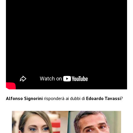
Alfonso Signorini
risponderà ai dubbi di
Edoardo Tavassi
?