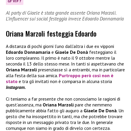
GF VIP 7
Al party di Giaele è stata grande assente Oriana Marzoli.
L’influencer sui social festeggia invece Edoardo Donnamaria
Oriana Marzoli festeggia Edoardo
A distanza di pochi giorni l’uno dall’altra i due ex vipponi
Edoardo Donnamaria
e
Giaele De Donà
festeggiano il
loro compleanno. Il primo è nato il 9 ottobre mentre la
seconda il 13 dello stesso mese. In tanti si aspettavano che
Oriana Marzoli
presenziasse sì a entrambi, ma in particolare
alla festa della sua amica.
Purtroppo però così non è
stato
e tra gli invitati non è comparsa in alcuna storia
Instagram.
Ci teniamo a far presente che non conosciamo le ragioni di
quest’assenza, ma
Oriana Marzoli
pare che nemmeno
pubblicamente abbia fatto gli auguro a
Giaele De Donà
. Un
gesto che ha insospettito in tanti, ma che potrebbe trovare
risposte in un messaggio privato tra le due. In generale
comunque non siamo in grado di dirvelo con certezza.