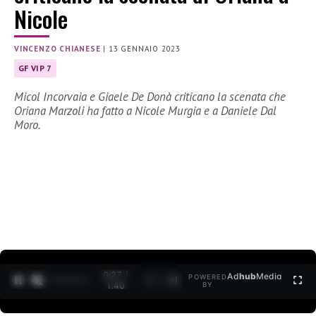
Nicole
VINCENZO CHIANESE
|
13 GENNAIO 2023
GF VIP 7
Micol Incorvaia e Giaele De Donà criticano la scenata che
Oriana Marzoli ha fatto a Nicole Murgia e a Daniele Dal
Moro.
0:28 /
Ad
hub
Media
POWERED
1
/
2
1:40
BY