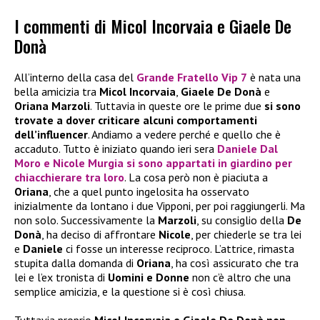
I commenti di Micol Incorvaia e Giaele De
Donà
All’interno della casa del
Grande Fratello Vip 7
è nata una
bella amicizia tra
Micol
Incorvaia
,
Giaele De Donà
e
Oriana Marzoli
. Tuttavia in queste ore le prime due
si sono
trovate a dover criticare alcuni comportamenti
dell’influencer
. Andiamo a vedere perché e quello che è
accaduto. Tutto è iniziato quando ieri sera
Daniele Dal
Moro
e
Nicole Murgia
si sono appartati in giardino per
chiacchierare tra loro
. La cosa però non è piaciuta a
Oriana
, che a quel punto ingelosita ha osservato
inizialmente da lontano i due Vipponi, per poi raggiungerli. Ma
non solo. Successivamente la
Marzoli
, su consiglio della
De
Donà
, ha deciso di affrontare
Nicole
, per chiederle se tra lei
e
Daniele
ci fosse un interesse reciproco. L’attrice, rimasta
stupita dalla domanda di
Oriana
, ha così assicurato che tra
lei e l’ex tronista di
Uomini e Donne
non c’è altro che una
semplice amicizia, e la questione si è così chiusa.