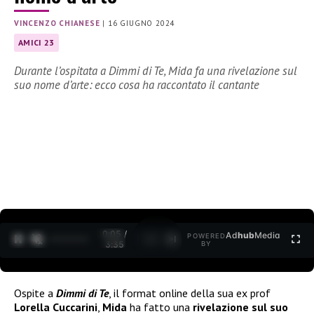
VINCENZO CHIANESE
|
16 GIUGNO 2024
AMICI 23
Durante l’ospitata a Dimmi di Te, Mida fa una rivelazione sul
suo nome d’arte: ecco cosa ha raccontato il cantante
0:07 /
Ad
hub
Media
POWERED
1
/
2
3:35
BY
Ospite a
Dimmi di Te
, il format online della sua ex prof
Lorella Cuccarini
,
Mida
ha fatto una
rivelazione sul suo