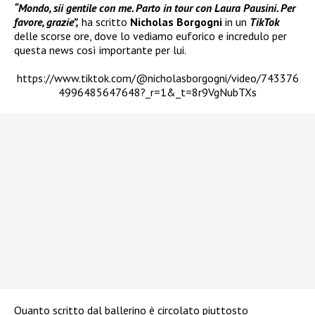
“Mondo, sii gentile con me. Parto in tour con Laura Pausini. Per
favore, grazie”,
ha scritto
Nicholas Borgogni
in un
TikTok
delle scorse ore, dove lo vediamo euforico e incredulo per
questa news così importante per lui.
https://www.tiktok.com/@nicholasborgogni/video/743376
4996485647648?_r=1&_t=8r9VgNubTXs
Quanto scritto dal ballerino è circolato piuttosto