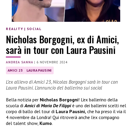
REALITY
|
SOCIAL
Nicholas Borgogni, ex di Amici,
sarà in tour con Laura Pausini
ANDREA SANNA
|
6 NOVEMBRE 2024
AMICI 23
LAURA PAUSINI
L’ex allievo di Amici 23, Nicolas Borgogni sarà in tour con
Laura Pausini. L’annuncio del ballerino sui social
Bella notizia per
Nicholas Borgogni
! L’ex ballerino della
scuola di
Amici di Maria De Filippi
è uno dei ballerini scelti nel
corpo di ballo del tour di
Laura Pausini,
che ha preso il via il
4 novembre da Londra! Qui ritroverà anche l’ex compagno
del talent show,
Kumo
.