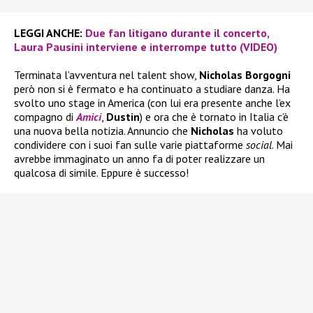
LEGGI ANCHE:
Due fan litigano durante il concerto,
Laura Pausini interviene e interrompe tutto (VIDEO)
Terminata l’avventura nel talent show,
Nicholas Borgogni
però non si è fermato e ha continuato a studiare danza. Ha
svolto uno stage in America (con lui era presente anche l’ex
compagno di
Amici
,
Dustin
) e ora che è tornato in Italia c’è
una nuova bella notizia. Annuncio che
Nicholas
ha voluto
condividere con i suoi fan sulle varie piattaforme
social
. Mai
avrebbe immaginato un anno fa di poter realizzare un
qualcosa di simile. Eppure è successo!