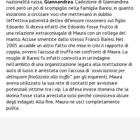
nazionalità russa,
Giannandrea
. L’adozione di Giannandrea
creò però un pò di scompiglio nella famiglia Baresi, in quanto
iniziarono a circolare voci che mettevano in dubbio
l’effettiva paternità dell’ex difensore rossonero sul figlio
Edoardo. Si diceva infatti che Edoardo fosse frutto di
una relazione extraconiugale di Maura con un collega del
marito. Accuse smentite dallo stesso Franco Baresi. Nel
2005 accadde un altro fatto che mise in crisi il rapporto di
coppia, ovvero l’accusa di truffa nei confronti di Maura. La
moglie di Baresi fu infatti coinvolta in un’indagine
nell’ambito di una organizzazione legata alla ricettazione di
auto di lusso e arrestata
con l’accusa di “
associazione per
delinquere finalizzata alla truffa”
: per gli inquirenti, Maura
aveva utilizzato la sua rete di contatti per avvicinare
potenziali vittime tra i vip. La difesa invece riteneva che la
donna fosse stata arrestata solo perché conosceva alcuni
degli indagati. Alla fine, Maura ne uscì completamente
pulita.