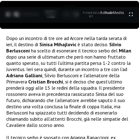
0:28 /
Ad
hub
Media
POWERED
1
/
2
1:40
BY
Dopo un incontro di tre ore ad Arcore nella tarda serata di
ieri, il destino di
Sinisa Mihajlovic
è stato deciso.
Silvio
Berlusconi
ha scelto di esonerare il tecnico serbo del
Milan
dopo una serie di ultimatum che però non hanno fruttato
quanto sperato, su tutti l’ultima partita persa 1-2 contro la
Juventus. Ieri sera quindi, durante un incontro a tre con l’ad
Adriano Galliani
, Silvio Berlusconi e l’allenatore della
Primavera
Cristian Brocchi
, si è deciso che quest’ultimo
prenderà oggi alle 15 le redini della squadra. Il presidente
rossonero aveva in precedenza rassicurato Sinisa del suo
futuro, dichiarando che l’allenatore avrebbe saputo il suo
destino una volta conclusa la finale di coppa Italia, ma
Berlusconi ha spiazzato tutti decidendo di esonerarlo
chiamando subito all’attenti Brocchi, già nelle simpatie del
Cavaliere dallo scorso anno.
Il tecnico serbo è sposato con Arianna Rapaccioni, ex