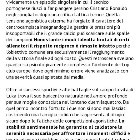
vividamente un episodio singolare in cui il tecnico
portoghese riuscì a far piangere persino Cristiano Ronaldo
negli spogliatoi dopo una critica tattica feroce. Quella
tensione agonistica estrema ha forgiato il carattere del
centrocampista insegnandogli a gestire le pressioni più
insopportabili che il grande calcio può scaricare sulle spalle
dei campioni.
Nonostante i modi talvolta brutali di certi
allenatori il rispetto reciproco è rimasto intatto
perché
l’obiettivo comune era esclusivamente il raggiungimento
della vittoria finale ad ogni costo. Questi retroscena svelano
quanto sia psicologicamente complesso l’ambiente dei top
club europei dove ogni minimo errore viene analizzato con
una severità quasi spietata dai media.
Oltre ai successi sportivi e alle battaglie sul campo la vita di
Luka trova il suo baricentro naturale nell’amore profondo
per sua moglie conosciuta nel lontano duemilaquattro. Da
quel primo incontro fortuito i due non si sono mai lasciati
costruendo una famiglia solida che rappresenta il rifugio
sicuro dopo le fatiche delle competizioni agonistiche.
La
stabilità sentimentale ha garantito al calciatore la
serenità necessaria per affrontare i momenti difficili
e
per mantenere i piedi ben saldi a terra nonostante la gloria