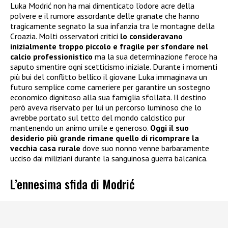
Luka Modrić non ha mai dimenticato l’odore acre della
polvere e il rumore assordante delle granate che hanno
tragicamente segnato la sua infanzia tra le montagne della
Croazia. Molti osservatori critici
lo consideravano
inizialmente troppo piccolo e fragile per sfondare nel
calcio professionistico
ma la sua determinazione feroce ha
saputo smentire ogni scetticismo iniziale. Durante i momenti
più bui del conflitto bellico il giovane Luka immaginava un
futuro semplice come cameriere per garantire un sostegno
economico dignitoso alla sua famiglia sfollata. Il destino
però aveva riservato per lui un percorso luminoso che lo
avrebbe portato sul tetto del mondo calcistico pur
mantenendo un animo umile e generoso.
Oggi il suo
desiderio più grande rimane quello di ricomprare la
vecchia casa rurale
dove suo nonno venne barbaramente
ucciso dai miliziani durante la sanguinosa guerra balcanica.
L’ennesima sfida di Modrić