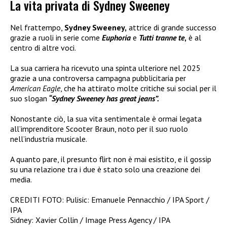
La vita privata di Sydney Sweeney
Nel frattempo,
Sydney Sweeney,
attrice di grande successo
grazie a ruoli in serie come
Euphoria
e
Tutti tranne te
,
è al
centro di altre voci.
La sua carriera ha ricevuto una spinta ulteriore nel 2025
grazie a una controversa campagna pubblicitaria per
American Eagle
, che ha attirato molte critiche sui social per il
suo slogan
“Sydney Sweeney has great jeans”.
Nonostante ciò, la sua vita sentimentale è ormai legata
all’imprenditore Scooter Braun, noto per il suo ruolo
nell’industria musicale.
A quanto pare, il presunto flirt non è mai esistito, e il gossip
su una relazione tra i due è stato solo una creazione dei
media.
CREDITI FOTO: Pulisic: Emanuele Pennacchio / IPA Sport /
IPA
Sidney: Xavier Collin / Image Press Agency / IPA