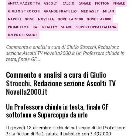
ANITA MAZZOTTA
ASCOLTI
CALCIO
CANALE
FICTION
FINALE
GIULIO STROCCHI
GRANDE FRATELLO
MEDIASET
MILAN
NAPOLI
NOVE
NOVELLA
NOVELLA 2000
NOVELLA2000
PRIMETIME
RAI
REALITY
SHARE
SUPERCOPPA ITALIANA
UN PROFESSORE
Commento e analisi a cura di Giulio Strocchi, Redazione
sezione Ascolti TV Novella2000.it Un Professore chiude in
testa, finale GF…
Commento e analisi a cura di
Giulio
Strocchi
, Redazione sezione Ascolti TV
Novella2000.it
Un Professore chiude in testa, finale GF
sottotono e Supercoppa da urlo
Il giovedì 18 dicembre si chiude nel segno di Un Professore
3: la fiction di Rai1 saluta il pubblico con 3.492.000