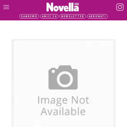
SANREMO
AMICI 24
NEWSLETTER
ABBONATI