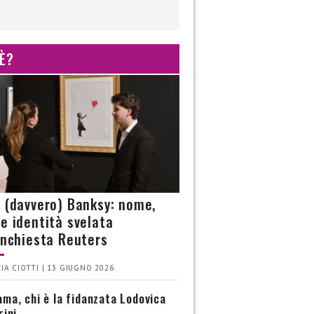
 È?
è (davvero) Banksy: nome,
 e identità svelata
’inchiesta Reuters
IA CIOTTI | 13 GIUGNO 2026
ma, chi è la fidanzata Lodovica
rini