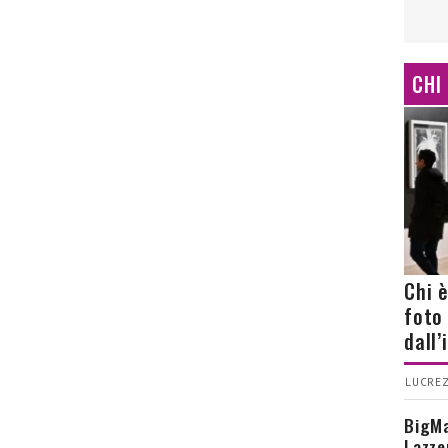
CHI
Chi 
foto
dall
LUCREZ
BigMa
Lazze