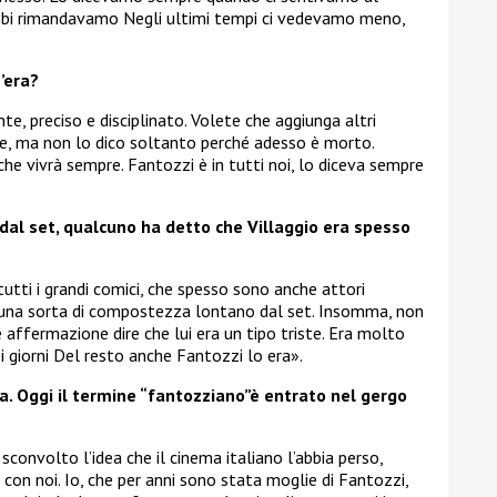
ambi rimandavamo Negli ultimi tempi ci vedevamo meno,
m’era?
e, preciso e disciplinato. Volete che aggiunga altri
te, ma non lo dico soltanto perché adesso è morto.
he vivrà sempre. Fantozzi è in tutti noi, lo diceva sempre
dal set, qualcuno ha detto che Villaggio era spesso
tti i grandi comici, che spesso sono anche attori
è una sorta di compostezza lontano dal set. Insomma, non
 affermazione dire che lui era un tipo triste. Era molto
 i giorni Del resto anche Fantozzi lo era».
a. Oggi il termine “fantozziano”è entrato nel gergo
convolto l’idea che il cinema italiano l’abbia perso,
 con noi. Io, che per anni sono stata moglie di Fantozzi,