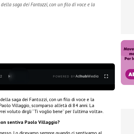
 della saga dei Fantozzi, con un filo di voce e la
Ad
hub
Media
/
2
POWERED BY
 della saga dei Fantozzi, con un filo di voce e la
olo Villaggio, scomparso all’età di 84 anni. La
rei voluto dirgli “Ti voglio bene” per l’ultima volta».
on sentiva Paolo Villaggio?
messo. Lo dicevamo sempre quando ci sentivamo al