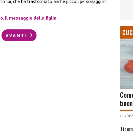
tto lui, che ha trasformato anche piccoli personaggi in
. Il messaggio della figlia
CUC
AVANTI
Come
buon
LUCREZ
Tiram