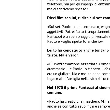
telefono, ma per gli impegni di entr
ma ci sentivamo spesso».
Dieci film con lui, ci dica sul set co
«Sul set Paolo era determinato, esigent
aggettivi? Potrei farlo tranquillamen
Fantozzi è un personaggio universale c
Paolo e voglio ripeterlo anche io».
Lei lo ha conosciuto anche lontano 
triste. Ma è vero?
«E’ un’affermazione azzardata. Come tu
drammatici – e Paolo lo è stato – c’
era un giullare. Ma è molto arida come
legato alla famiglia nella vita di tutti
Nel 1975 il primo Fantozzi al cinem
comune.
«Paolo ha creato una maschera. Mi ha s
anche se con tutti i suoi film è sempre