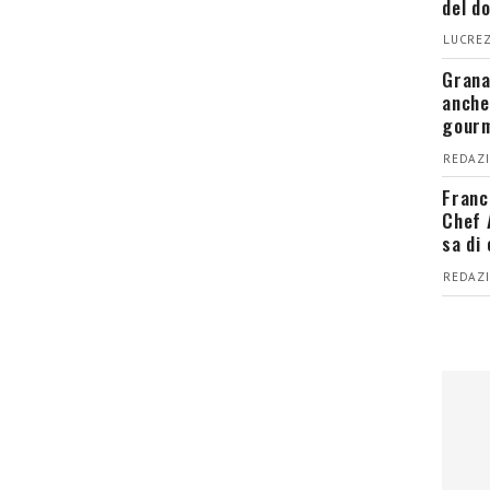
del d
LUCREZ
Grana
anche
gour
REDAZI
Franc
Chef 
sa di
REDAZI