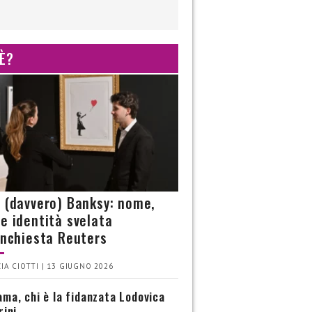
 È?
è (davvero) Banksy: nome,
 e identità svelata
’inchiesta Reuters
IA CIOTTI | 13 GIUGNO 2026
ma, chi è la fidanzata Lodovica
rini