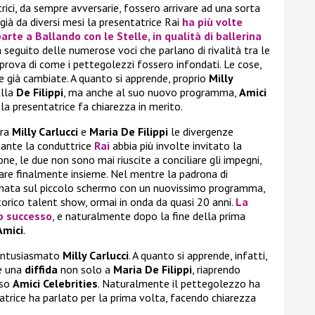
rici, da sempre avversarie, fossero arrivare ad una sorta
già da diversi mesi la presentatrice Rai
ha più volte
parte a
Ballando con le Stelle
, in qualità di ballerina
a seguito delle numerose voci che parlano di rivalità tra le
prova di come i pettegolezzi fossero infondati. Le cose,
e già cambiate. A quanto si apprende, proprio
Milly
alla
De Filippi
, ma anche al suo nuovo programma,
Amici
 la presentatrice fa chiarezza in merito.
tra
Milly Carlucci
e
Maria De Filippi
le divergenze
ante la conduttrice
Rai
abbia più involte invitato la
one, le due non sono mai riuscite a conciliare gli impegni,
re finalmente insieme. Nel mentre la padrona di
rnata sul piccolo schermo con un nuovissimo programma,
torico talent show, ormai in onda da quasi 20 anni.
La
io successo
, e naturalmente dopo la fine della prima
Amici
.
 entusiasmato
Milly Carlucci
. A quanto si apprende, infatti,
re una
diffida
non solo a
Maria De Filippi
, riaprendo
sso
Amici Celebrities
. Naturalmente il pettegolezzo ha
tatrice ha parlato per la prima volta, facendo chiarezza