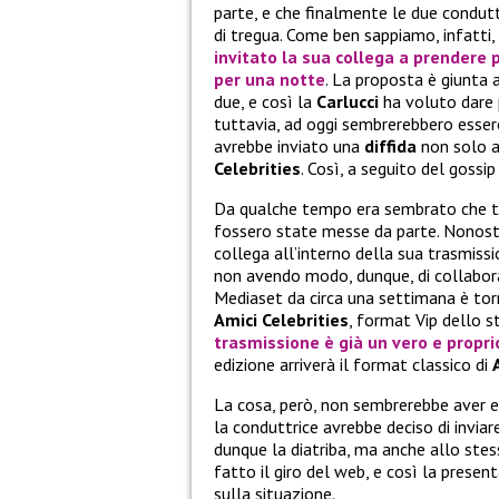
parte, e che finalmente le due condutt
di tregua. Come ben sappiamo, infatti, 
invitato la sua collega a prendere 
per una notte
. La proposta è giunta 
due, e così la
Carlucci
ha voluto dare 
tuttavia, ad oggi sembrerebbero esser
avrebbe inviato una
diffida
non solo 
Celebrities
. Così, a seguito del gossip
Da qualche tempo era sembrato che 
fossero state messe da parte. Nonost
collega all’interno della sua trasmissi
non avendo modo, dunque, di collabora
Mediaset da circa una settimana è to
Amici Celebrities
, format Vip dello s
trasmissione è già un vero e propr
edizione arriverà il format classico di
La cosa, però, non sembrerebbe aver
la conduttrice avrebbe deciso di invia
dunque la diatriba, ma anche allo ste
fatto il giro del web, e così la presen
sulla situazione.