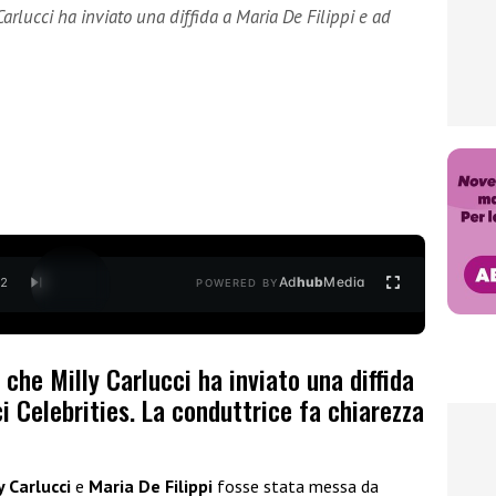
Carlucci ha inviato una diffida a Maria De Filippi e ad
Ad
hub
Media
/
2
POWERED BY
 che Milly Carlucci ha inviato una diffida
i Celebrities. La conduttrice fa chiarezza
y Carlucci
e
Maria De Filippi
fosse stata messa da