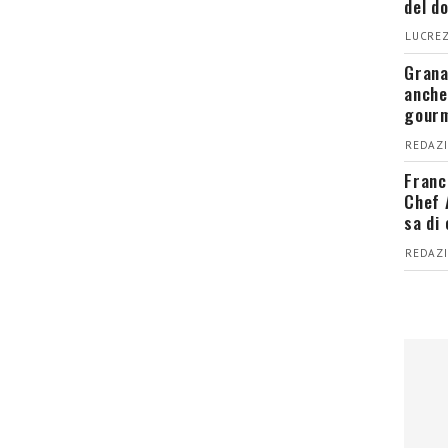
del d
LUCREZ
Grana
anche
gour
REDAZI
Franc
Chef 
sa di
REDAZI