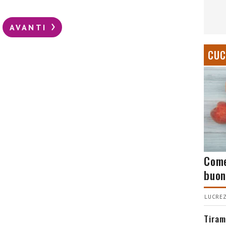
AVANTI
CUC
Come
buon
LUCREZ
Tiram