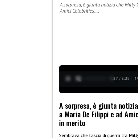
A sorpresa, è giunta notizia che Milly 
Amici Celebrities.…
0:28 / 3:35
1
A sorpresa, è giunta notizia
a Maria De Filippi e ad Amic
in merito
Sembrava che l’ascia di guerra tra
Mill