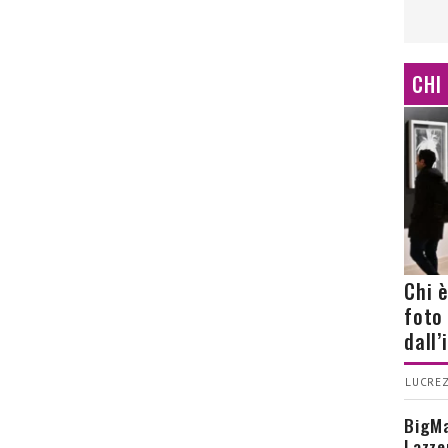
CHI
Chi 
foto
dall
LUCREZ
BigMa
Lazze