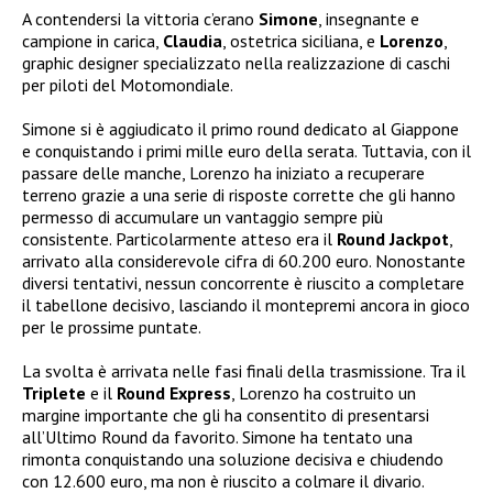
A contendersi la vittoria c’erano
Simone
, insegnante e
campione in carica,
Claudia
, ostetrica siciliana, e
Lorenzo
,
graphic designer specializzato nella realizzazione di caschi
per piloti del Motomondiale.
Simone si è aggiudicato il primo round dedicato al Giappone
e conquistando i primi mille euro della serata. Tuttavia, con il
passare delle manche, Lorenzo ha iniziato a recuperare
terreno grazie a una serie di risposte corrette che gli hanno
permesso di accumulare un vantaggio sempre più
consistente. Particolarmente atteso era il
Round Jackpot
,
arrivato alla considerevole cifra di 60.200 euro. Nonostante
diversi tentativi, nessun concorrente è riuscito a completare
il tabellone decisivo, lasciando il montepremi ancora in gioco
per le prossime puntate.
La svolta è arrivata nelle fasi finali della trasmissione. Tra il
Triplete
e il
Round Express
, Lorenzo ha costruito un
margine importante che gli ha consentito di presentarsi
all’Ultimo Round da favorito. Simone ha tentato una
rimonta conquistando una soluzione decisiva e chiudendo
con 12.600 euro, ma non è riuscito a colmare il divario.