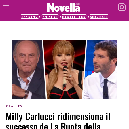
SANREMO
AMICI 24
NEWSLETTER
ABBONATI
REALITY
Milly Carlucci ridimensiona il
successo de La Ruota della