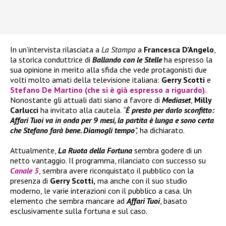
In un’intervista rilasciata a
La Stampa
a
Francesca D’Angelo
,
la storica conduttrice di
Ballando con le Stelle
ha espresso la
sua opinione in merito alla sfida che vede protagonisti due
volti molto amati della televisione italiana:
Gerry Scotti
e
Stefano De Martino
(che si è già espresso a riguardo).
Nonostante gli attuali dati siano a favore di
Mediaset
,
Milly
Carlucci
ha invitato alla cautela.
“
È presto per darlo sconfitto:
Affari Tuoi va in onda per 9 mesi, la partita è lunga e sono certa
che Stefano farà bene. Diamogli tempo
”,
ha dichiarato.
Attualmente,
La Ruota della Fortuna
sembra godere di un
netto vantaggio. Il programma, rilanciato con successo su
Canale 5
, sembra avere riconquistato il pubblico con la
presenza di
Gerry Scotti,
ma anche con il suo studio
moderno, le varie interazioni con il pubblico a casa. Un
elemento che sembra mancare ad
Affari Tuoi
, basato
esclusivamente sulla fortuna e sul caso.