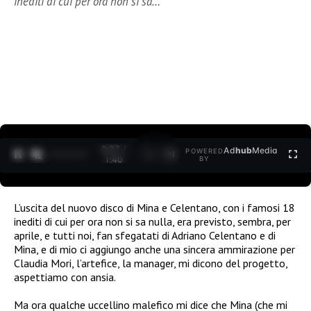
inediti di cui per ora non si sa…
0:27 /
Ad
hub
Media
POWERED
1
/
2
1:40
BY
L’uscita del nuovo disco di Mina e Celentano, con i famosi 18
inediti di cui per ora non si sa nulla, era previsto, sembra, per
aprile, e tutti noi, fan sfegatati di Adriano Celentano e di
Mina, e di mio ci aggiungo anche una sincera ammirazione per
Claudia Mori, l’artefice, la manager, mi dicono del progetto,
aspettiamo con ansia.
Ma ora qualche uccellino malefico mi dice che Mina (che mi