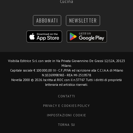
Cucina
ABBONATI
NEWSLETTER
Visibilia Editrice S.r.l.
con sede in Via Privata Giovannino De Grassi 12/12A, 20123
Milano.
Capitale sociale € 100.000,00 I.V. - C.F./P.IVA ed iscrizione alla C.C.I.A.A. di Milano
N.10269990965 - REA MI-2519578.
Novella 2000 © 2026. Iscritta al ROC con il n.37767. Tutti i diritti di proprietà
letteraria ed artistica riservati.
CONTATTI
PRIVACY E COOKIES POLICY
IMPOSTAZIONI COOKIE
TORNA SU