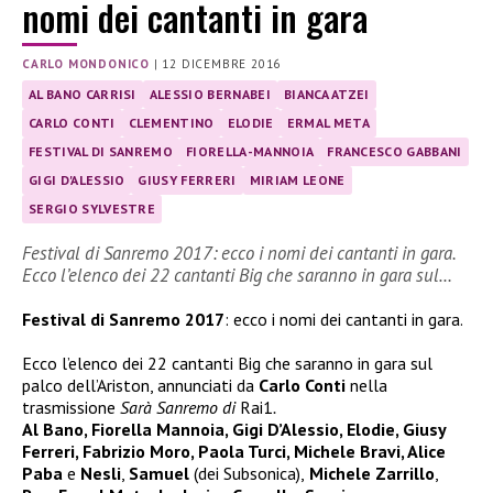
nomi dei cantanti in gara
CARLO MONDONICO
|
12 DICEMBRE 2016
AL BANO CARRISI
ALESSIO BERNABEI
BIANCA ATZEI
CARLO CONTI
CLEMENTINO
ELODIE
ERMAL META
FESTIVAL DI SANREMO
FIORELLA-MANNOIA
FRANCESCO GABBANI
GIGI D'ALESSIO
GIUSY FERRERI
MIRIAM LEONE
SERGIO SYLVESTRE
Festival di Sanremo 2017: ecco i nomi dei cantanti in gara.
Ecco l’elenco dei 22 cantanti Big che saranno in gara sul…
Festival di Sanremo 2017
: ecco i nomi dei cantanti in gara.
Ecco l’elenco dei 22 cantanti Big che saranno in gara sul
palco dell’Ariston, annunciati da
Carlo Conti
nella
trasmissione
Sarà Sanremo di
Rai1
.
Al Bano, Fiorella Mannoia, Gigi D’Alessio, Elodie, Giusy
Ferreri, Fabrizio Moro, Paola Turci, Michele Bravi, Alice
Paba
e
Nesli
,
Samuel
(dei Subsonica),
Michele Zarrillo
,