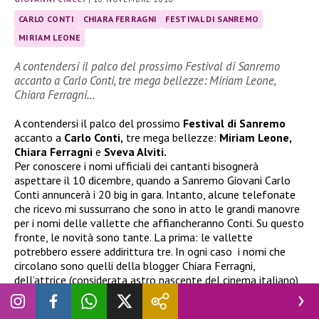
CARLO CONTI
CHIARA FERRAGNI
FESTIVAL DI SANREMO
MIRIAM LEONE
A contendersi il palco del prossimo Festival di Sanremo
accanto a Carlo Conti, tre mega bellezze: Miriam Leone,
Chiara Ferragni…
A contendersi il palco del prossimo
Festival di Sanremo
accanto a
Carlo Conti,
tre mega bellezze:
Miriam Leone,
Chiara Ferragni
e
Sveva Alviti.
Per conoscere i nomi ufficiali dei cantanti bisognerà
aspettare il 10 dicembre, quando a Sanremo Giovani Carlo
Conti annuncerà i 20 big in gara. Intanto, alcune telefonate
che ricevo mi sussurrano che sono in atto le grandi manovre
per i nomi delle vallette che affiancheranno Conti. Su questo
fronte, le novità sono tante. La prima: le vallette
potrebbero essere addirittura tre. In ogni caso i nomi che
circolano sono quelli della blogger Chiara Ferragni,
dell’attrice (considerata astro nascente del cinema italiano)
Miriam Leone e di Sveva Alviti, attrice italianissima che ha
scalzato icone come Penelope Cruz e Laetitia Casta per