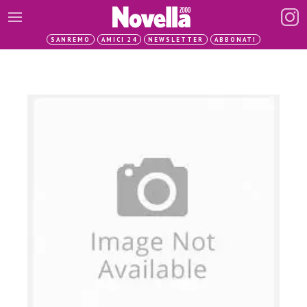
SANREMO
AMICI 24
NEWSLETTER
ABBONATI