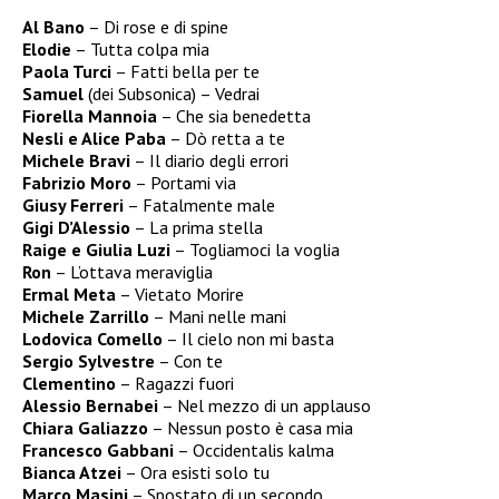
Al Bano
– Di rose e di spine
Elodie
– Tutta colpa mia
Paola Turci
– Fatti bella per te
Samuel
(dei Subsonica) – Vedrai
Fiorella Mannoia
– Che sia benedetta
Nesli e Alice Paba
– Dò retta a te
Michele Bravi
– Il diario degli errori
Fabrizio Moro
– Portami via
Giusy Ferreri
– Fatalmente male
Gigi D’Alessio
– La prima stella
Raige e Giulia Luzi
– Togliamoci la voglia
Ron
– L’ottava meraviglia
Ermal Meta
– Vietato Morire
Michele Zarrillo
– Mani nelle mani
Lodovica Comello
– Il cielo non mi basta
Sergio Sylvestre
– Con te
Clementino
– Ragazzi fuori
Alessio Bernabei
– Nel mezzo di un applauso
Chiara Galiazzo
– Nessun posto è casa mia
Francesco Gabbani
– Occidentalis kalma
Bianca Atzei
– Ora esisti solo tu
Marco Masini
– Spostato di un secondo