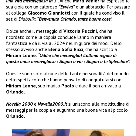
una vita meravigliosa in 3”.
Anche
Mara Venier
ha espresso la
sua gioia con un caloroso
“Evviva”
e un abbraccio. Per passare
al collega
Giacomo Gianniotti
con il quale ha condiviso il
set di
Diabolik
:
“Benvenuto Orlando, tante buone cose”.
Dolce anche il messaggio di
Vittoria Puccini,
che ha
ricordato come la coppia conclude l’anno in maniera
fantastica e dà il via al 2024 nel migliore dei modi. Dello
stesso avviso anche
Elena Sofia Ricci
, che ha scritto a
Miriam Leone
:
“Oddio che meraviglia! L’ultimo regalo di
questo anno meraviglioso ! Auguri a voi ! Auguri a te Splendore”.
Queste sono solo alcune delle tante personalità del mondo
dello spettacolo che hanno pensato di congratularsi con
Miriam Leone
, suo marito
Paolo
e dare il ben arrivato a
Orlando.
Novella 2000
e
Novella2000.it
si uniscono alla moltitudine di
messaggi per la coppia e augurano una buona vita al piccolo
Orlando.