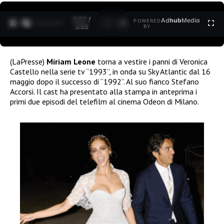
0:28 /
Ad
hub
Media
POWERED
1
/
2
3:35
BY
(LaPresse)
Miriam Leone
torna a vestire i panni di Veronica
Castello nella serie tv “1993”, in onda su Sky Atlantic dal 16
maggio dopo il successo di “1992”. Al suo fianco Stefano
Accorsi. Il cast ha presentato alla stampa in anteprima i
primi due episodi del telefilm al cinema Odeon di Milano.