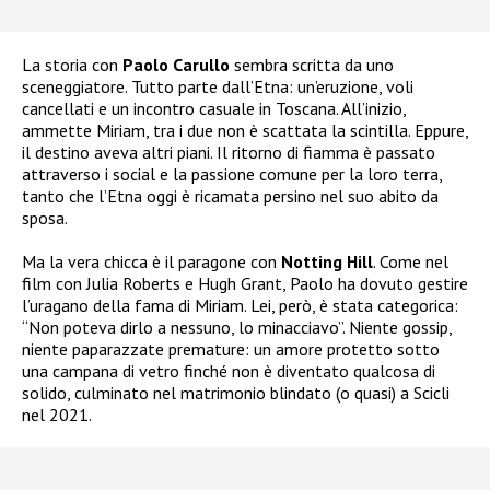
La storia con
Paolo Carullo
sembra scritta da uno
sceneggiatore. Tutto parte dall’Etna: un’eruzione, voli
cancellati e un incontro casuale in Toscana. All’inizio,
ammette Miriam, tra i due non è scattata la scintilla. Eppure,
il destino aveva altri piani. Il ritorno di fiamma è passato
attraverso i social e la passione comune per la loro terra,
tanto che l’Etna oggi è ricamata persino nel suo abito da
sposa.
Ma la vera chicca è il paragone con
Notting Hill
. Come nel
film con Julia Roberts e Hugh Grant, Paolo ha dovuto gestire
l’uragano della fama di Miriam. Lei, però, è stata categorica:
“Non poteva dirlo a nessuno, lo minacciavo”. Niente gossip,
niente paparazzate premature: un amore protetto sotto
una campana di vetro finché non è diventato qualcosa di
solido, culminato nel matrimonio blindato (o quasi) a Scicli
nel 2021.