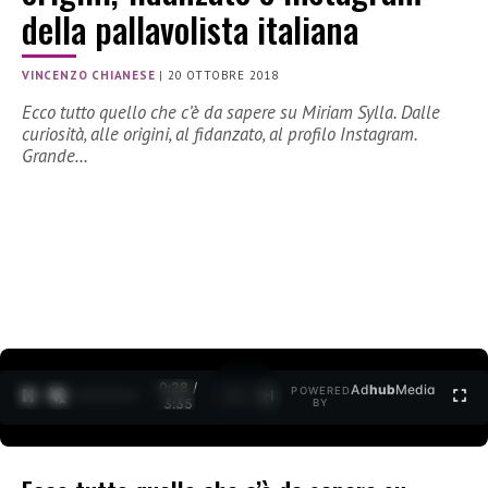
della pallavolista italiana
VINCENZO CHIANESE
|
20 OTTOBRE 2018
Ecco tutto quello che c’è da sapere su Miriam Sylla. Dalle
curiosità, alle origini, al fidanzato, al profilo Instagram.
Grande…
0:29 /
Ad
hub
Media
POWERED
1
/
2
3:35
BY