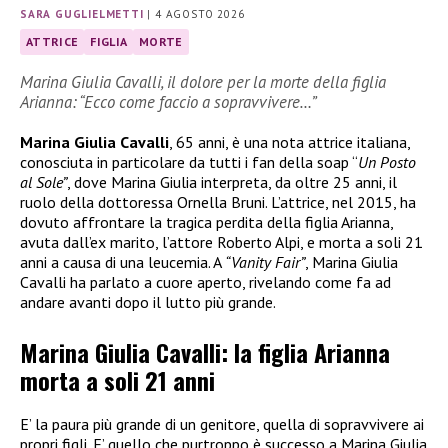
SARA GUGLIELMETTI
|
4 AGOSTO 2026
ATTRICE
FIGLIA
MORTE
Marina Giulia Cavalli, il dolore per la morte della figlia
Arianna: “Ecco come faccio a sopravvivere…”
Marina Giulia Cavalli
, 65 anni, è una nota attrice italiana,
conosciuta in particolare da tutti i fan della soap “
Un Posto
al Sole”
, dove Marina Giulia interpreta, da oltre 25 anni, il
ruolo della dottoressa Ornella Bruni. L’attrice, nel 2015, ha
dovuto affrontare la tragica perdita della figlia Arianna,
avuta dall’ex marito, l’attore Roberto Alpi, e morta a soli 21
anni a causa di una leucemia. A
“Vanity Fair”
, Marina Giulia
Cavalli ha parlato a cuore aperto, rivelando come fa ad
andare avanti dopo il lutto più grande.
Marina Giulia Cavalli: la figlia Arianna
morta a soli 21 anni
E’ la paura più grande di un genitore, quella di sopravvivere ai
propri figli. E’ quello che purtroppo è successo a Marina Giulia