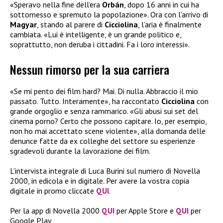
«Speravo nella fine dell’era
Orbán
, dopo 16 anni in cui ha
sottomesso e spremuto la popolazione». Ora con l’arrivo di
Magyar
, stando al parere di
Cicciolina
, l’aria è finalmente
cambiata. «Lui è intelligente, è un grande politico e,
soprattutto, non deruba i cittadini. Fa i loro interessi».
Nessun rimorso per la sua carriera
«Se mi pento dei film hard? Mai. Di nulla. Abbraccio il mio
passato. Tutto. Interamente», ha raccontato
Cicciolina
con
grande orgoglio e senza rammarico. «Gli abusi sui set del
cinema porno? Certo che possono capitare. Io, per esempio,
non ho mai accettato scene violente», alla domanda delle
denunce fatte da ex colleghe del settore su esperienze
sgradevoli durante la lavorazione dei film.
L’intervista integrale di Luca Burini sul numero di Novella
2000, in edicola e in digitale. Per avere la vostra copia
digitale in promo cliccate
QUI
.
Per la app di Novella 2000
QUI
per Apple Store e
QUI
per
Google Play