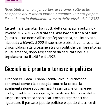
Ilona Staller torna a far parlare di sé come volto della
campagna della storica maison britannica. Intanto, prepara
il suo rientro in Parlamento in vista delle elezioni del 2027
Cicciolina
è tornata. Tra i volti della campagna autunno-
inverno 2026-2027 di
Vivienne Westwood
,
Ilona Staller
(questo il suo nome all’anagrafe) racconta, nell’intervista
rilasciata a
Novella 2000
, il suo nuovo obiettivo: la volontà
di ricandidarsi alle prossime elezioni politiche per fare ritorno
in Parlamento, dopo l’esperienza da deputata nella X
legislatura, tra il 1987 e il 1992.
Cicciolina è pronta a tornare in politica
«Per ora c’è l’idea. Ci sono i temi», dice lei elencando
contenuti come «la battaglia contro la caccia, la
sperimentazione sugli animali, la sanità che ormai è per
pochi, il diritto allo sciopero, la giustizia». Nel corso della
lunga chiacchierata sono stati toccati argomenti che
riguardano il passato (quello politico e quello di attrice di