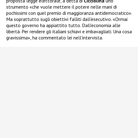
proposta legge elettorale, a detta di
Cicciolina
uno
strumento «che vuole mettere il potere nelle mani di
pochissimi con quel premio di maggioranza antidemocratico».
Ma soprattutto sugli obiettivi falliti dall’esecutivo. «Ormai
questo governo ha appiattito tutto. Dall’economia alle
libertà. Per rendere gli italiani schiavi e imbavagliati. Una cosa
gravissima», ha commentato lei nell’intervista.