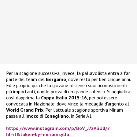
Per la stagione successiva, invece, la pallavolista entra a far
parte del team del
Bergamo
, dove resta per ben cinque anni.
Ed è proprio qui che la giovane ottiene i suoi riconoscimenti
più importanti, dando prova di un grande talento. Si aggiudica
così dapprima la
Coppa Italia 2015-16
, per poi essere
convocata in Nazionale, dove vince la medaglia d’argento al
World Grand Prix
. Per l’attuale stagione sportiva Miriam
passa all’
Imoco
di
Conegliano
, in Serie A1.
https://www.instagram.com/p/BoV_J7zA3Ud/?
hl=it&taken-by=miriamsylla