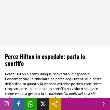
Perez Hilton in ospedale: parla lo
sceriffo
Perez Hilton è stato dunque ricoverato in ospedale.
Fondamentale la chiamata da parte degli utenti alle forze
dell’ordine, in quanto la vicenda avrebbe potuto concludersi
tragicamente. In una nota lo sceriffo ha voluto spiegate
come è stata gestita la situazione:
“In molti dei casi che
coinvolgono una persona in crisi per problemi di salute mentale
o che sta mettendo attivamente in pericolo la propria
incolumità, gli agenti danno priorità alla de-escalation, creando