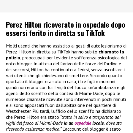
Perez Hilton ricoverato in ospedale dopo
essersi ferito in diretta su TikTok
Molti utenti che hanno assistito ai gesti di autolesionismo di
Perez Hilton in diretta su TikTok hanno subito
chiamato la
polizia
, preoccupati per l’evidente sofferenza psicologica del
noto blogger. In attesa dell’arrivo delle forze dell’ordine e
dei soccorsi, Hilton ha continuato a ferirsi, senza ascoltare i
vari utenti che gli chiedevano di smettere. Secondo quanto
riportato il blogger era solo in casa, i tre figli minorenni
quindi non erano con lui. I vigili del fuoco, un’ambulanza e gli
agenti dello sceriffo della contea di Miami-Dade, dopo le
numerose chiamate ricevute sono intervenuti in pochi minuti
e si sono appostati fuori dall’abitazione nel quartiere di
Westchester. Più tardi, l’ufficio dello sceriffo ha dichiarato
che Perez Hilton era stato
“tratto in salvo e trasportato dai
vigili del fuoco di Miami-Dade
in un
ospedale
locale,
dove sta
ricevendo assistenza medica.”
L’account del blogger è stato