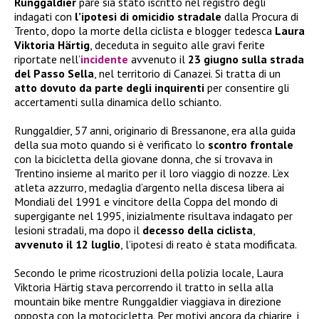
Runggaldier
pare sia stato iscritto nel registro degli
indagati con
l’ipotesi di omicidio stradale
dalla Procura di
Trento, dopo la morte della ciclista e blogger tedesca
Laura
Viktoria Härtig
, deceduta in seguito alle gravi ferite
riportate nell’
incidente
avvenuto il
23 giugno sulla strada
del Passo Sella
, nel territorio di Canazei. Si tratta di un
atto dovuto da parte degli inquirenti
per consentire gli
accertamenti sulla dinamica dello schianto.
Runggaldier, 57 anni, originario di Bressanone, era alla guida
della sua moto quando si è verificato lo
scontro frontale
con la bicicletta della giovane donna, che si trovava in
Trentino insieme al marito per il loro viaggio di nozze. L’ex
atleta azzurro, medaglia d’argento nella discesa libera ai
Mondiali del 1991 e vincitore della Coppa del mondo di
supergigante nel 1995, inizialmente risultava indagato per
lesioni stradali, ma dopo il
decesso della ciclista
,
avvenuto il 12 luglio
, l’ipotesi di reato è stata modificata.
Secondo le prime ricostruzioni della polizia locale, Laura
Viktoria Härtig stava percorrendo il tratto in sella alla
mountain bike mentre Runggaldier viaggiava in direzione
opposta con la motocicletta. Per motivi ancora da chiarire, i