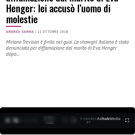
Henger: lei accusò l’uomo di
molestie
ANDREA SANNA
|
12 OTTOBRE 2018
Miriana Trevisan è finita nei guai. La showgirl italiana è stata
denunciata per diffamazione dal marito di Eva Henger
dopo…
0:30 /
Ad
hub
Media
POWERED
1
/
2
1:40
BY