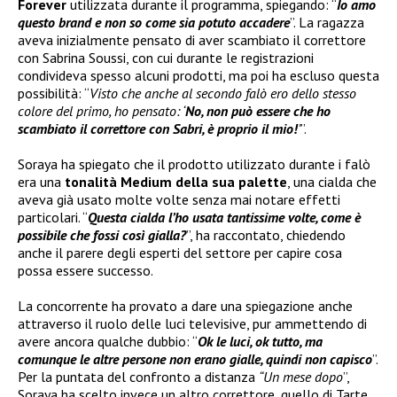
Forever
utilizzata durante il programma, spiegando: “
Io amo
questo brand e non so come sia potuto accadere
”. La ragazza
aveva inizialmente pensato di aver scambiato il correttore
con Sabrina Soussi, con cui durante le registrazioni
condivideva spesso alcuni prodotti, ma poi ha escluso questa
possibilità: “
Visto che anche al secondo falò ero dello stesso
colore del primo, ho pensato: ‘
No, non può essere che ho
scambiato il correttore con Sabri, è proprio il mio!
’
”.
Soraya ha spiegato che il prodotto utilizzato durante i falò
era una
tonalità Medium della sua palette
, una cialda che
aveva già usato molte volte senza mai notare effetti
particolari. “
Questa cialda l’ho usata tantissime volte, come è
possibile che fossi così gialla?
”, ha raccontato, chiedendo
anche il parere degli esperti del settore per capire cosa
possa essere successo.
La concorrente ha provato a dare una spiegazione anche
attraverso il ruolo delle luci televisive, pur ammettendo di
avere ancora qualche dubbio: “
Ok le luci, ok tutto, ma
comunque le altre persone non erano gialle, quindi non capisco
”.
Per la puntata del confronto a distanza
“Un mese dopo
”,
Soraya ha scelto invece un altro correttore, quello di Tarte,