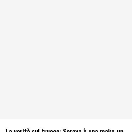
La verità sul trucco: Soraya è una make-up