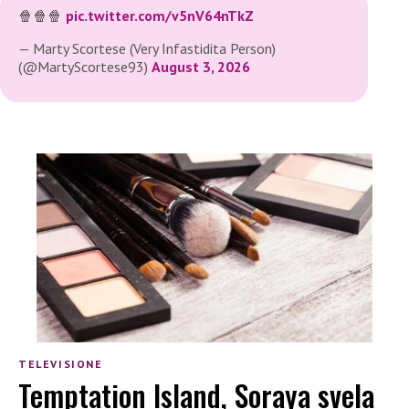
🍿🍿🍿
pic.twitter.com/v5nV64nTkZ
— Marty Scortese (Very Infastidita Person)
(@MartyScortese93)
August 3, 2026
TELEVISIONE
Temptation Island, Soraya svela