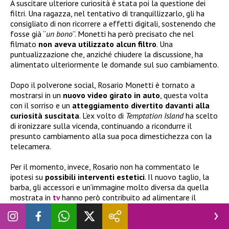
A suscitare ulteriore curiosità è stata poi la questione dei
filtri. Una ragazza, nel tentativo di tranquillizzarlo, gli ha
consigliato di non ricorrere a effetti digitali, sostenendo che
fosse già “
un bono
”. Monetti ha però precisato che nel
filmato
non aveva utilizzato alcun filtro
. Una
puntualizzazione che, anziché chiudere la discussione, ha
alimentato ulteriormente le domande sul suo cambiamento.
Dopo il polverone social, Rosario Monetti è tornato a
mostrarsi in un
nuovo video girato in auto
, questa volta
con il sorriso e un
atteggiamento divertito davanti alla
curiosità suscitata
. L’ex volto di
Temptation Island
ha scelto
di ironizzare sulla vicenda, continuando a ricondurre il
presunto cambiamento alla sua poca dimestichezza con la
telecamera.
Per il momento, invece, Rosario non ha commentato le
ipotesi su
possibili interventi estetici
. Il nuovo taglio, la
barba, gli accessori e un’immagine molto diversa da quella
mostrata in
tv
hanno però contribuito ad alimentare il
dibattito. Quello che doveva essere un semplice video per
indicare il suo vero profilo TikTok si è così trasformato in un
vero e proprio caso sui social.