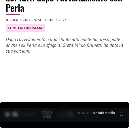
Perla
NICOLÒ FIGINI
|
26 SETTEMBRE 2023
TEMPTATION ISLAND
Dopo l’avvistamento a una sfilata alla quale ha preso parte
anche l’ex Perla e lo sfogo di Greta, Mirko Brunetti ha dato la
sua versione
0:30 /
Ad
hub
Media
POWERED
1
/
2
3:35
BY