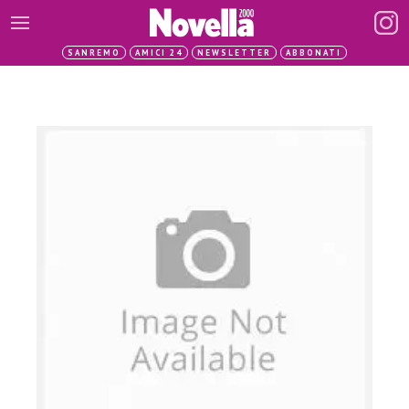
SANREMO
AMICI 24
NEWSLETTER
ABBONATI