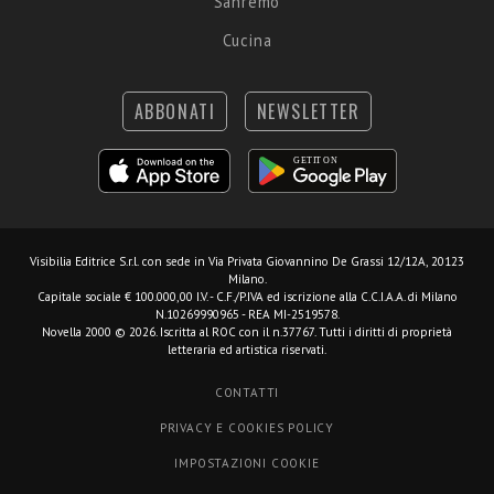
Sanremo
Cucina
ABBONATI
NEWSLETTER
Visibilia Editrice S.r.l.
con sede in Via Privata Giovannino De Grassi 12/12A, 20123
Milano.
Capitale sociale € 100.000,00 I.V. - C.F./P.IVA ed iscrizione alla C.C.I.A.A. di Milano
N.10269990965 - REA MI-2519578.
Novella 2000 © 2026. Iscritta al ROC con il n.37767. Tutti i diritti di proprietà
letteraria ed artistica riservati.
CONTATTI
PRIVACY E COOKIES POLICY
IMPOSTAZIONI COOKIE