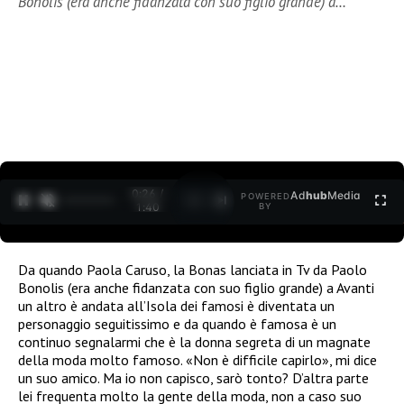
Bonolis (era anche fidanzata con suo figlio grande) a…
0:26 /
Ad
hub
Media
POWERED
1
/
2
1:40
BY
Da quando Paola Caruso, la Bonas lanciata in Tv da Paolo
Bonolis (era anche fidanzata con suo figlio grande) a Avanti
un altro è andata all’Isola dei famosi è diventata un
personaggio seguitissimo e da quando è famosa è un
continuo segnalarmi che è la donna segreta di un magnate
della moda molto famoso. «Non è difficile capirlo», mi dice
un suo amico. Ma io non capisco, sarò tonto? D’altra parte
lei frequenta molto la gente della moda, non a caso suo