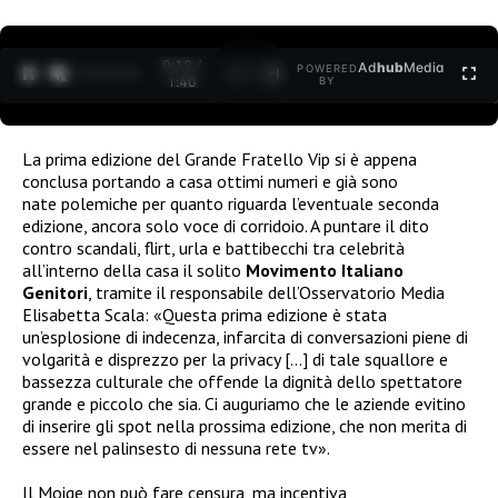
0:12 /
Ad
hub
Media
POWERED
1
/
2
1:40
BY
La prima edizione del Grande Fratello Vip si è appena
conclusa portando a casa ottimi numeri e già sono
nate polemiche per quanto riguarda l’eventuale seconda
edizione, ancora solo voce di corridoio. A puntare il dito
contro scandali, flirt, urla e battibecchi tra celebrità
all’interno della casa il solito
Movimento Italiano
Genitori
, tramite il responsabile dell’Osservatorio Media
Elisabetta Scala: «Questa prima edizione è stata
un’esplosione di indecenza, infarcita di conversazioni piene di
volgarità e disprezzo per la privacy […] di tale squallore e
bassezza culturale che offende la dignità dello spettatore
grande e piccolo che sia. Ci auguriamo che le aziende evitino
di inserire gli spot nella prossima edizione, che non merita di
essere nel palinsesto di nessuna rete tv».
Il Moige non può fare censura, ma incentiva