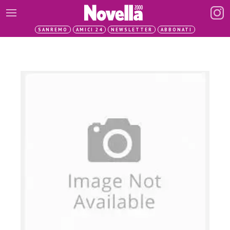
SANREMO
AMICI 24
NEWSLETTER
ABBONATI