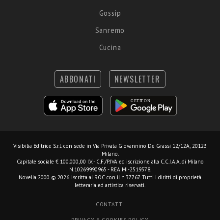
Gossip
Sanremo
Cucina
ABBONATI
NEWSLETTER
Visibilia Editrice S.r.l.
con sede in Via Privata Giovannino De Grassi 12/12A, 20123
Milano.
Capitale sociale € 100.000,00 I.V. - C.F./P.IVA ed iscrizione alla C.C.I.A.A. di Milano
N.10269990965 - REA MI-2519578.
Novella 2000 © 2026. Iscritta al ROC con il n.37767. Tutti i diritti di proprietà
letteraria ed artistica riservati.
CONTATTI