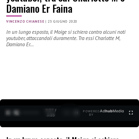
Damiano Er Faina
VINCENZO CHIANESE
|
23 GIUGNO 2020
In un lungo esposto, il Moige si schiera contro alcuni noti
youtuber, attaccandoli duramente. Tra essi Charlotte M,
Damiano Er…
0:27 /
Ad
hub
Media
POWERED
1
/
2
3:35
BY