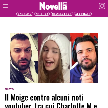
SANREMO
AMICI 24
NEWSLETTER
ABBONATI
NEWS
Il Moige contro alcuni noti
youtuber, tra cui Charlotte M e