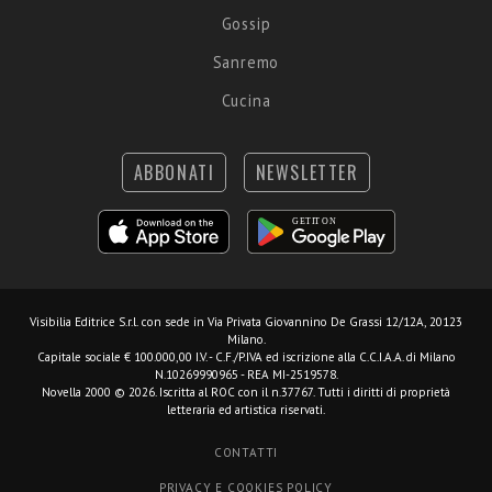
Gossip
Sanremo
Cucina
ABBONATI
NEWSLETTER
Visibilia Editrice S.r.l.
con sede in Via Privata Giovannino De Grassi 12/12A, 20123
Milano.
Capitale sociale € 100.000,00 I.V. - C.F./P.IVA ed iscrizione alla C.C.I.A.A. di Milano
N.10269990965 - REA MI-2519578.
Novella 2000 © 2026. Iscritta al ROC con il n.37767. Tutti i diritti di proprietà
letteraria ed artistica riservati.
CONTATTI
PRIVACY E COOKIES POLICY