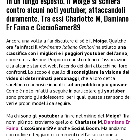
In un lungo esposto, il Moige si schiera
contro alcuni noti youtuber, attaccandoli
duramente. Tra essi Charlotte M, Damiano
Er Faina e CiccioGamer89
Ancora una volta a far discutere di sé è il
Moige
. Qualche
ora fa infatti il
Movimento Italiano Genitori
ha stilato
una
classifica
con i migliori e i peggiori youtuber dell’anno
,
come da tradizione. Proprio in questo elenco l’associazioni
cita alcune star del web, facendo dei duri attacchi nei loro
confronti. Lo scopo è quello di
sconsigliare la visione dei
video di determinati personaggi
, che a loro detta
sarebbero dannosi e inadatti,
ad un pubblico più giovane
.
Come è noto infatti a seguire in particolare gli
youtuber
sono proprio gli adolescenti, per i quali queste star sono dei
veri e propri modelli da seguire.
Ma chi sono gli
youtuber
a finire nel mirino del
Moige
? Tra i
nomi più noti troviamo quello di
Charlotte M
,
Damiano Er
Faina
,
CiccoGamer89
e anche
Social Boom
. Ma andiamo
con ordine e leggiamo i commenti dell’associazione a