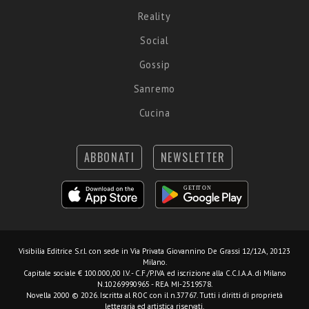
Reality
Social
Gossip
Sanremo
Cucina
ABBONATI
NEWSLETTER
Visibilia Editrice S.r.l.
con sede in Via Privata Giovannino De Grassi 12/12A, 20123
Milano.
Capitale sociale € 100.000,00 I.V. - C.F./P.IVA ed iscrizione alla C.C.I.A.A. di Milano
N.10269990965 - REA MI-2519578.
Novella 2000 © 2026. Iscritta al ROC con il n.37767. Tutti i diritti di proprietà
letteraria ed artistica riservati.