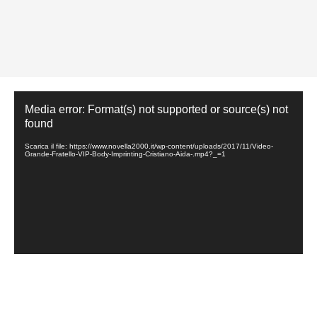
Video
Media error: Format(s) not supported or source(s) not
Player
found
Scarica il file: https://www.novella2000.it/wp-content/uploads/2017/11/Video-
Grande-Fratello-VIP-Body-Imprinting-Cristiano-Aida-.mp4?_=1