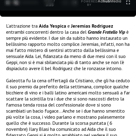
0:27 /
Ad
hub
Media
POWERED
1
/
2
3:35
BY
L’attrazione tra
Aida Yespica
e
Jeremias Rodriguez
entrambi concorrenti dentro la casa del
Grande Fratello Vip
è
sempre più evidente. I due sin da subito hanno instaurato un
bellissimo rapporto molto complice. Jeremias, infatti, non ha
mai fatto mistero di sentirsi attratto dalla bellissima e
sensuale Aida. Lei, fidanzata da meno di due mesi con il suo
Geppi, non si è mai sbilanciata più di tanto anche se non l’è
dispiaciuto avere il bel Rodriguez che le ronzasse intorno.
Galeotta fu la cena offertagli da Cristiano, che gli ha ceduto
il suo premio da preferito della settimana, complice qualche
bicchiere di vino e i balli latino americani molto sensuali a far
scattare la scintilla tra i due che si sono nascosti dietro la
famosa tenda rossa del confessionale dove si sono
scambiati un bacio fugace… Anche se i due hanno smentito
più volte la cosa, i video parlano e mostrano palesemente
quello che è successo. Durante la scorsa puntata ( 6
novembre) Ilary Blasi ha comunicato ad Aida che il suo
fidanzato Geppi si è molto arrabbiato nel vedere il suo