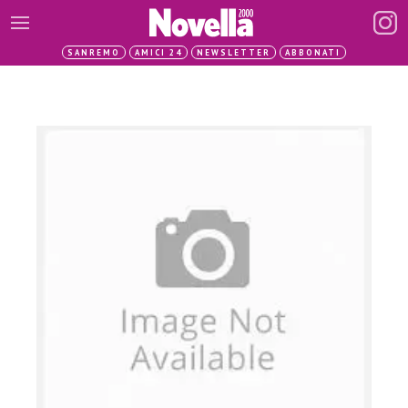
SANREMO
AMICI 24
NEWSLETTER
ABBONATI