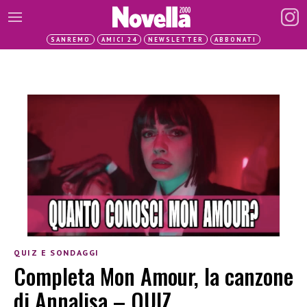
SANREMO
AMICI 24
NEWSLETTER
ABBONATI
QUIZ E SONDAGGI
Completa Mon Amour, la canzone
di Annalisa – QUIZ