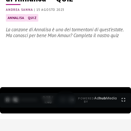
ANDREA SANNA
|
15 AGOSTO 2023
ANNALISA
QUIZ
La canzone di Annalisa è uno dei tormentoni di quest’estate.
Ma conosci per bene Mon Amour? Completa il nostro quiz
0:18 /
Ad
hub
Media
POWERED
1
/
2
1:40
BY