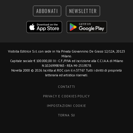
ABBONATI
NEWSLETTER
Visibilia Editrice S.r.l.
con sede in Via Privata Giovannino De Grassi 12/12A, 20123
Milano.
Capitale sociale € 100.000,00 I.V. - C.F./P.IVA ed iscrizione alla C.C.I.A.A. di Milano
N.10269990965 - REA MI-2519578.
Novella 2000 © 2026. Iscritta al ROC con il n.37767. Tutti i diritti di proprietà
letteraria ed artistica riservati.
CONTATTI
PRIVACY E COOKIES POLICY
IMPOSTAZIONI COOKIE
TORNA SU