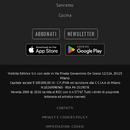
Sanremo
Cucina
ABBONATI
NEWSLETTER
Visibilia Editrice S.r.l.
con sede in Via Privata Giovannino De Grassi 12/12A, 20123
Milano.
Capitale sociale € 100.000,00 I.V. - C.F./P.IVA ed iscrizione alla C.C.I.A.A. di Milano
N.10269990965 - REA MI-2519578.
Novella 2000 © 2026. Iscritta al ROC con il n.37767. Tutti i diritti di proprietà
letteraria ed artistica riservati.
CONTATTI
PRIVACY E COOKIES POLICY
IMPOSTAZIONI COOKIE