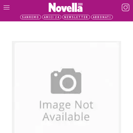
SANREMO
AMICI 24
NEWSLETTER
ABBONATI