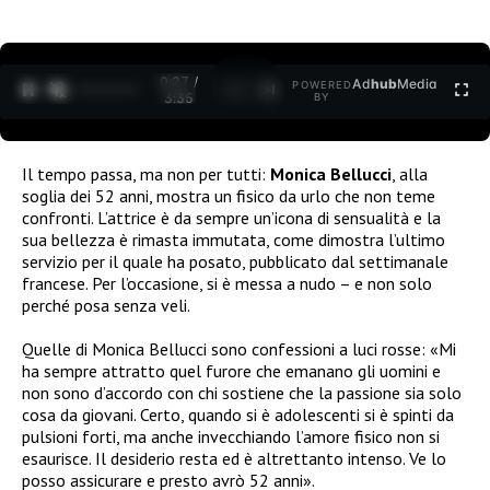
0:27 /
Ad
hub
Media
POWERED
1
/
2
3:35
BY
Il tempo passa, ma non per tutti:
Monica Bellucci
, alla
soglia dei 52 anni, mostra un fisico da urlo che non teme
confronti. L’attrice è da sempre un’icona di sensualità e la
sua bellezza è rimasta immutata, come dimostra l’ultimo
servizio per il quale ha posato, pubblicato dal settimanale
francese. Per l’occasione, si è messa a nudo – e non solo
perché posa senza veli.
Quelle di Monica Bellucci sono confessioni a luci rosse: «Mi
ha sempre attratto quel furore che emanano gli uomini e
non sono d’accordo con chi sostiene che la passione sia solo
cosa da giovani. Certo, quando si è adolescenti si è spinti da
pulsioni forti, ma anche invecchiando l’amore fisico non si
esaurisce. Il desiderio resta ed è altrettanto intenso. Ve lo
posso assicurare e presto avrò 52 anni».