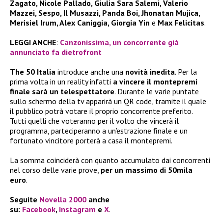
Zagato, Nicole Pallado, Giulia Sara Salemi, Valerio
Mazzei, Sespo, Il Musazzi, Panda Boi, Jhonatan Mujica,
Merisiel Irum, Alex Caniggia, Giorgia Yin
e
Max Felicitas
.
LEGGI ANCHE
:
Canzonissima, un concorrente già
annunciato fa dietrofront
The 50 Italia
introduce anche una
novità inedita
. Per la
prima volta in un reality infatti
a vincere il montepremi
finale sarà un telespettatore
. Durante le varie puntate
sullo schermo della tv apparirà un QR code, tramite il quale
il pubblico potrà votare il proprio concorrente preferito.
Tutti quelli che voteranno per il volto che vincerà il
programma, parteciperanno a un’estrazione finale e un
fortunato vincitore porterà a casa il montepremi.
La somma coinciderà con quanto accumulato dai concorrenti
nel corso delle varie prove,
per un massimo di 50mila
euro
.
Seguite
Novella 2000
anche
su:
Facebook
,
Instagram
e
X
.