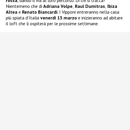
rossa
, dando il via al loro percorso. Di chi si tratta?
Nientemeno che di
Adriana Volpe
,
Raul Dumitras
,
Ibiza
Altea
e
Renato Biancardi
. I Vipponi entreranno nella casa
più spiata d’Italia
venerdì 13 marzo
e inizieranno ad abitare
il loft che li ospiterà per le prossime settimane.