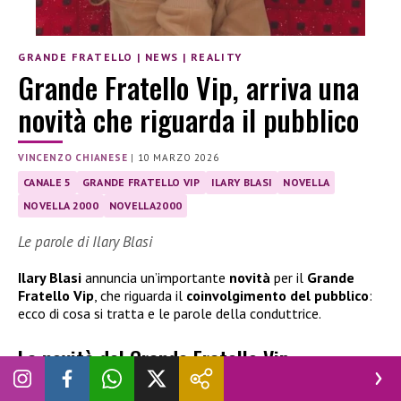
GRANDE FRATELLO
|
NEWS
|
REALITY
Grande Fratello Vip, arriva una
novità che riguarda il pubblico
VINCENZO CHIANESE
|
10 MARZO 2026
CANALE 5
GRANDE FRATELLO VIP
ILARY BLASI
NOVELLA
NOVELLA 2000
NOVELLA2000
Le parole di Ilary Blasi
Ilary Blasi
annuncia un’importante
novità
per il
Grande
Fratello Vip
, che riguarda il
coinvolgimento del pubblico
:
ecco di cosa si tratta e le parole della conduttrice.
La novità del Grande Fratello Vip
Finalmente ci siamo! Manca una sola settimana alla