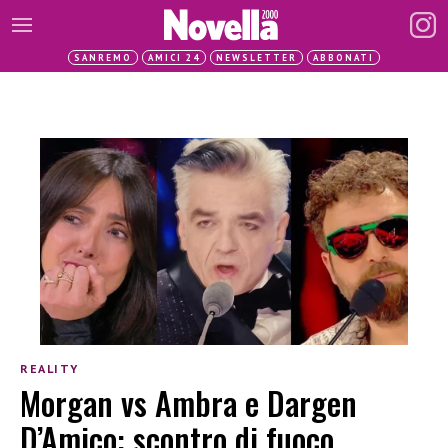
SANREMO
AMICI 24
NEWSLETTER
ABBONATI
REALITY
Morgan vs Ambra e Dargen
D’Amico: scontro di fuoco