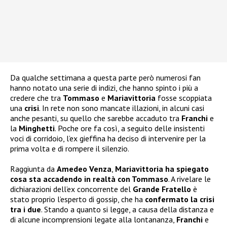
Da qualche settimana a questa parte però numerosi fan
hanno notato una serie di indizi, che hanno spinto i più a
credere che tra
Tommaso
e
Mariavittoria
fosse scoppiata
una
crisi
. In rete non sono mancate illazioni, in alcuni casi
anche pesanti, su quello che sarebbe accaduto tra
Franchi
e
la
Minghetti
. Poche ore fa così, a seguito delle insistenti
voci di corridoio, l’ex gieffina ha deciso di intervenire per la
prima volta e di rompere il silenzio.
Raggiunta da
Amedeo Venza
,
Mariavittoria ha spiegato
cosa sta accadendo in realtà con Tommaso
. A rivelare le
dichiarazioni dell’ex concorrente del
Grande Fratello
è
stato proprio l’esperto di gossip, che ha
confermato la crisi
tra i due
. Stando a quanto si legge, a causa della distanza e
di alcune incomprensioni legate alla lontananza,
Franchi
e