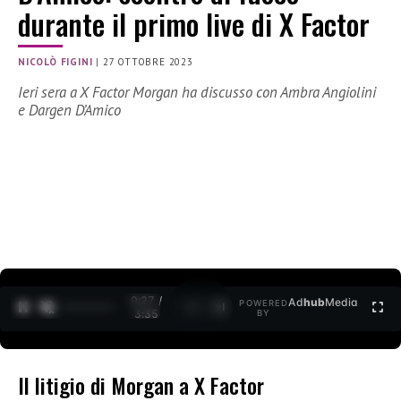
durante il primo live di X Factor
NICOLÒ FIGINI
|
27 OTTOBRE 2023
Ieri sera a X Factor Morgan ha discusso con Ambra Angiolini
e Dargen D’Amico
0:28 /
Ad
hub
Media
POWERED
1
/
2
3:35
BY
Il litigio di Morgan a X Factor