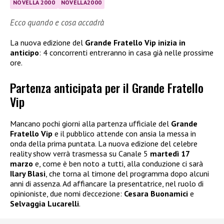
NOVELLA 2000
NOVELLA2000
Ecco quando e cosa accadrà
La nuova edizione del
Grande Fratello Vip inizia in
anticipo
: 4 concorrenti entreranno in casa già nelle prossime
ore.
Partenza anticipata per il Grande Fratello
Vip
Mancano pochi giorni alla partenza ufficiale del
Grande
Fratello Vip
e il pubblico attende con ansia la messa in
onda della prima puntata. La nuova edizione del celebre
reality show verrà trasmessa su Canale 5
martedì 17
marzo
e, come è ben noto a tutti, alla conduzione ci sarà
Ilary Blasi
, che torna al timone del programma dopo alcuni
anni di assenza. Ad affiancare la presentatrice, nel ruolo di
opinioniste, due nomi d’eccezione:
Cesara Buonamici
e
Selvaggia Lucarelli
.