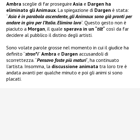
Ambra
sceglie di far proseguire
Asia
e
Dargen ha
eliminato gli Animaux
. La spiegazione di
Dargen
è stata:
“
Asia è in parabola ascendente, gli Animaux sono già pronti per
andare in giro per l’Italia. Elimino loro
“. Questo gesto non è
piaciuto a
Morgan
, il quale
sperava in un “
tilt
“
così da far
decidere al pubblico il distino degli artisti.
Sono volate parole grosse nel momento in cui il giudice ha
definito “
stron*i
”
Ambra
e
Dargen
accusandoli di
scorrettezza. “
Pensavo foste più maturi
“, ha continuato
l’artista. Insomma, la
discussione animata
tra loro tre è
andata avanti per qualche minuto e poi gli animi si sono
placati.