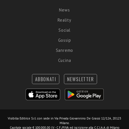
News
Reality
Social
Gossip
Sanremo
Cucina
ABBONATI
NEWSLETTER
Visibilia Editrice S.r.l.
con sede in Via Privata Giovannino De Grassi 12/12A, 20123
Milano.
Capitale sociale € 100.000,00 I.V. - C.F./P.IVA ed iscrizione alla C.C.I.A.A. di Milano