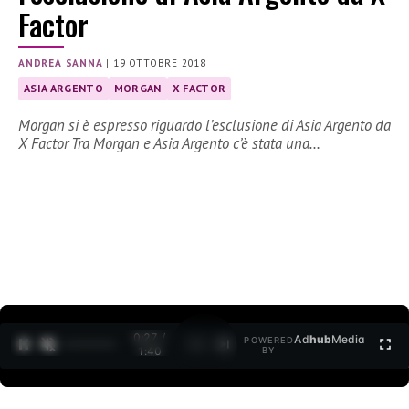
Factor
ANDREA SANNA
|
19 OTTOBRE 2018
ASIA ARGENTO
MORGAN
X FACTOR
Morgan si è espresso riguardo l’esclusione di Asia Argento da
X Factor Tra Morgan e Asia Argento c’è stata una…
0:27 /
Ad
hub
Media
POWERED
1
/
2
1:40
BY