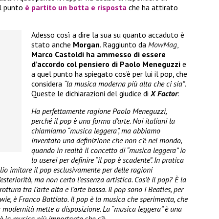
el punto
è partito un botta e risposta
che ha attirato
Adesso così a dire la sua su quanto accaduto è
stato anche
Morgan
. Raggiunto da
MowMag
,
Marco Castoldi ha ammesso di essere
d’accordo col pensiero di Paolo Meneguzzi
e
a quel punto ha spiegato cos’è per lui il pop, che
considera
“la musica moderna più alta che ci sia”
.
Queste le dichiarazioni del giudice di
X Factor
:
Ha perfettamente ragione Paolo Meneguzzi,
perché il pop è una forma d’arte. Noi italiani la
chiamiamo “musica leggera”, ma abbiamo
inventato una definizione che non c’è nel mondo,
quando in realtà il concetto di “musica leggera” io
lo userei per definire “il pop è scadente”. In pratica
lio imitare il pop esclusivamente per delle ragioni
esteriorità, ma non certo l’essenza artistica. Cos’è il pop? È la
ttura tra l’arte alta e l’arte bassa. Il pop sono i Beatles, per
wie, è Franco Battiato. Il pop è la musica che sperimenta, che
la modernità mette a disposizione. La “musica leggera” è una
è la musica più importante che c’è.