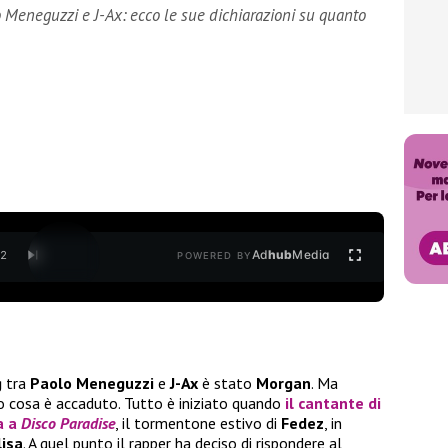
 Meneguzzi e J-Ax: ecco le sue dichiarazioni su quanto
Ad
hub
Media
/
2
POWERED BY
g
tra
Paolo Meneguzzi
e
J-Ax
è stato
Morgan
. Ma
o cosa è accaduto. Tutto è iniziato quando
il cantante di
a a
Disco Paradise
, il tormentone estivo di
Fedez
, in
isa
. A quel punto il rapper ha deciso di rispondere al