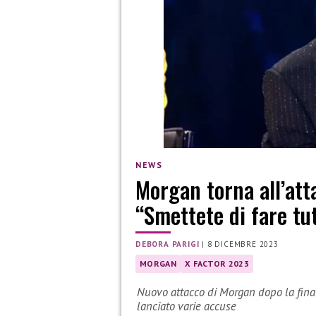
NEWS
Morgan torna all’atta
“Smettete di fare tut
DEBORA PARIGI
|
8 DICEMBRE 2023
MORGAN
X FACTOR 2023
Nuovo attacco di Morgan dopo la finale 
lanciato varie accuse