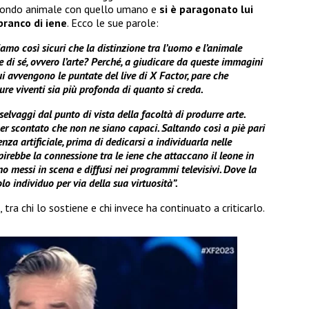
 mondo animale con quello umano e
si è paragonato lui
branco di iene
. Ecco le sue parole:
iamo così sicuri che la distinzione tra l’uomo e l’animale
e di sé, ovvero l’arte? Perché, a giudicare da queste immagini
i avvengono le puntate del live di X Factor, pare che
ure viventi sia più profonda di quanto si creda.
selvaggi dal punto di vista della facoltà di produrre arte.
per scontato che non ne siano capaci. Saltando così a piè pari
enza artificiale, prima di dedicarsi a individuarla nelle
irebbe la connessione tra le iene che attaccano il leone in
 messi in scena e diffusi nei programmi televisivi. Dove la
lo individuo per via della sua virtuosità”.
tra chi lo sostiene e chi invece ha continuato a criticarlo.