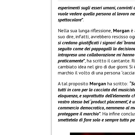
esperimenti sugli esseri umani, convinti 
vuole vedere quella persona al lavoro nel
spettacolare”
.
Nella sua lunga riflessione,
Morgan
è 
suo dire, infatti, avrebbero rescisso o
si credano giustificati i signori dei ‘bra
seguito come dei pappagalli la decisione 
intrapreso una collaborazione mi hanno a
praticamente”
, ha scritto il cantante. 
cambiato idea nel giro di due giorni. Si
marchio il volto di una persona “cacc
A tal proposito
Morgan
ha scritto:
“S
tutti in coro per la cacciata del musici
eloquenza, e soprattutto dell’elemento c
vostro stesso bel ‘product placement’, è
commercio democratico, nemmeno al merca
proteggere il marchio”
. Ha infine concl
smettetela di fare solo e sempre tutto per