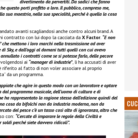
divertimento da pervertiti. Da sadici che fanno
che questo porti profitto a loro. Il pubblico, compreso me,
la sua maestria, nella sua specialità, perché è quella la cosa
andato avanti scagliandosi anche contro alcuni brand. A
gni contratto con lui dopo la cacciata da
X Factor
.
“E non
nd’ che mettono i loro marchi nella trasmissione ad aver
di Sky, e dall’oggi al domani tutti quelli con cui avevo
nnullato i contratti come se si potesse farlo, delle pecore
Rivolgendosi ai
“manager di industrie”
, li ha accusati di aver
 è riferito al fatto di non voler associare al proprio
iata” da un programma.
appiate che agire in questo modo con un lavoratore e optare
sta dal programma musicale, dell’uomo di cultura e di
he ha rappresentato la ragione stessa dell’edizione quindi del
CUC
 una cosa da bifolchi non da industria moderna, non da
to del pesce c’è un tasso così alto di ignoranza, altro che
uso con:
“Cercate di imparare le regole della Civiltà e
 soldi perché siete davvero ridicoli”.