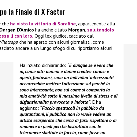
po la Finale di X Factor
r
che
ha visto la vittoria di
Sarafine
, appartenente alla
Dargen D’Amico
ha anche citato
Morgan
,
salutandolo
sse lì con loro.
Oggi l’ex giudice, cacciato dal
Whatsapp
che ha aperto con alcuni giornalisti, come
è lasciato andare a un lungo sfogo di cui riportiamo alcuni
Ha inziato dichiarando:
“E dunque se è vero che
io, come altri uomini e donne creativi curiosi e
aperti, fantasiosi, sono un individuo ‘interessante’
occorrerebbe mettere l’attenzione sul perché io
sono interessante, non sul come si comporta la
mia emotività sotto il massimo livello di stress e di
disfunzionalita provocata o indotta”
. E ha
aggiunto:
“Faccio spettacoli in pubblico da
quarant’anni, il pubblico non lo vuole vedere un
artista esasperato che cerca di farsi rispettare o di
rimanere in piedi perché bistrattato con le
telecamere sbattute in faccia, come fosse un