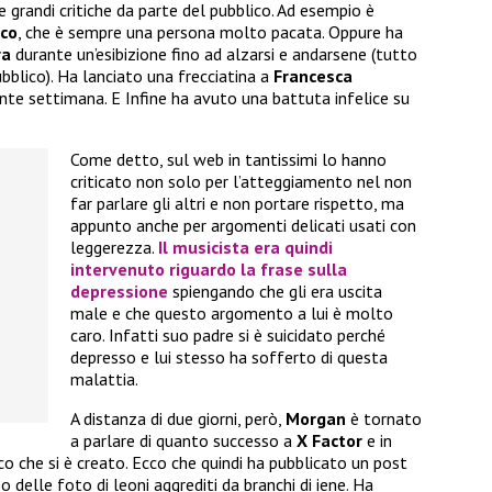
re grandi critiche da parte del pubblico. Ad esempio è
co
, che è sempre una persona molto pacata. Oppure ha
ra
durante un’esibizione fino ad alzarsi e andarsene (tutto
bblico). Ha lanciato una frecciatina a
Francesca
te settimana. E Infine ha avuto una battuta infelice su
Come detto, sul web in tantissimi lo hanno
criticato non solo per l’atteggiamento nel non
far parlare gli altri e non portare rispetto, ma
appunto anche per argomenti delicati usati con
leggerezza.
Il musicista era quindi
intervenuto riguardo la frase sulla
depressione
spiengando che gli era uscita
male e che questo argomento a lui è molto
caro. Infatti suo padre si è suicidato perché
depresso e lui stesso ha sofferto di questa
malattia.
A distanza di due giorni, però,
Morgan
è tornato
a parlare di quanto successo a
X Factor
e in
co che si è creato. Ecco che quindi ha pubblicato un post
o delle foto di leoni aggrediti da branchi di iene. Ha