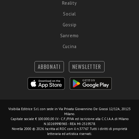
Reality
Social
Gossip
Sanremo
Cucina
ABBONATI
NEWSLETTER
Visibilia Editrice S.r.l.
con sede in Via Privata Giovannino De Grassi 12/12A, 20123
Milano.
Capitale sociale € 100.000,00 I.V. - C.F./P.IVA ed iscrizione alla C.C.I.A.A. di Milano
N.10269990965 - REA MI-2519578.
Novella 2000 © 2026. Iscritta al ROC con il n.37767. Tutti i diritti di proprietà
letteraria ed artistica riservati.