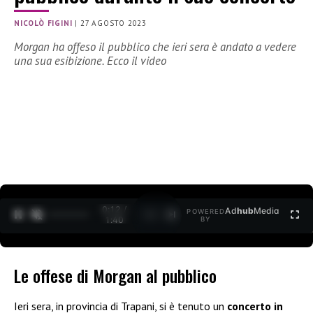
NICOLÒ FIGINI
|
27 AGOSTO 2023
Morgan ha offeso il pubblico che ieri sera è andato a vedere
una sua esibizione. Ecco il video
0:12 /
Ad
hub
Media
POWERED
1
/
2
1:40
BY
Le offese di Morgan al pubblico
Ieri sera, in provincia di Trapani, si è tenuto un
concerto in