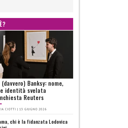
 È?
è (davvero) Banksy: nome,
 e identità svelata
’inchiesta Reuters
IA CIOTTI | 13 GIUGNO 2026
ma, chi è la fidanzata Lodovica
rini