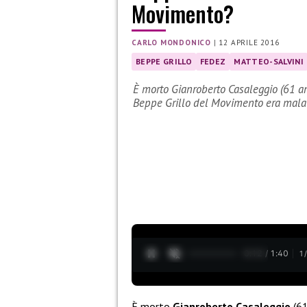
Movimento?
CARLO MONDONICO
|
12 APRILE 2016
BEPPE GRILLO
FEDEZ
MATTEO-SALVINI
È morto Gianroberto Casaleggio (61 an
Beppe Grillo del Movimento era mal
0:13 / 1:40
1
È morto
Gianroberto Casaleggio
(61