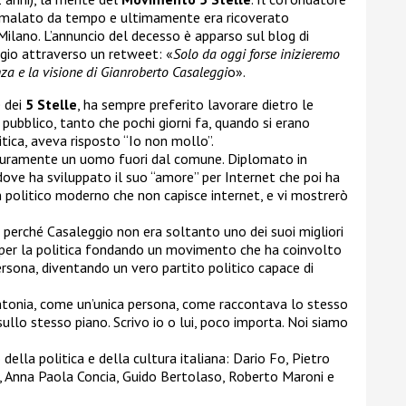
malato da tempo e ultimamente era ricoverato
 Milano. L’annuncio del decesso è apparso sul blog di
ggio attraverso un retweet: «
Solo da oggi forse inizieremo
nza e la visione di Gianroberto Casaleggi
o».
e dei
5 Stelle
, ha sempre preferito lavorare dietro le
n pubblico, tanto che pochi giorni fa, quando si erano
itica, aveva risposto “Io non mollo”.
sicuramente un uomo fuori dal comune. Diplomato in
dove ha sviluppato il suo “amore” per Internet che poi ha
 politico moderno che non capisce internet, e vi mostrerò
 perché Casaleggio non era soltanto uno dei suoi migliori
e per la politica fondando un movimento che ha coinvolto
ersona, diventando un vero partito politico capace di
intonia, come un’unica persona, come raccontava lo stesso
ullo stesso piano. Scrivo io o lui, poco importa. Noi siamo
della politica e della cultura italiana: Dario Fo, Pietro
i, Anna Paola Concia, Guido Bertolaso, Roberto Maroni e