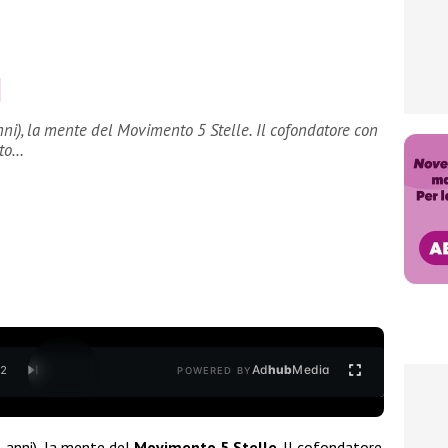
ni), la mente del Movimento 5 Stelle. Il cofondatore con
ato…
Ad
hub
Media
/
2
POWERED BY
 anni), la mente del
Movimento 5 Stelle
. Il cofondatore