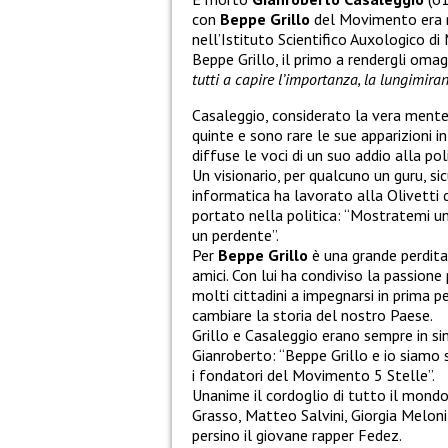
con
Beppe Grillo
del Movimento era 
nell’Istituto Scientifico Auxologico di
Beppe Grillo, il primo a rendergli oma
tutti a capire l’importanza, la lungimira
Casaleggio, considerato la vera ment
quinte e sono rare le sue apparizioni i
diffuse le voci di un suo addio alla pol
Un visionario, per qualcuno un guru, 
informatica ha lavorato alla Olivetti 
portato nella politica: “Mostratemi un
un perdente”.
Per
Beppe Grillo
è una grande perdita
amici. Con lui ha condiviso la passion
molti cittadini a impegnarsi in prima p
cambiare la storia del nostro Paese.
Grillo e Casaleggio erano sempre in s
Gianroberto: “Beppe Grillo e io siamo s
i fondatori del Movimento 5 Stelle”.
Unanime il cordoglio di tutto il mondo 
Grasso, Matteo Salvini, Giorgia Melon
persino il giovane rapper Fedez.