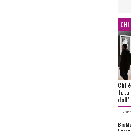
CHI
Chi 
foto
dall
LUCREZ
BigMa
Lazze