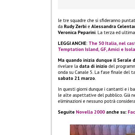
le tre squadre che si sfideranno punt
da
Rudy Zerbi
e
Alessandra Celenta
Veronica Peparini
. La terza ed ultim
LEGGI ANCHE
:
The 50 Italia, nel cas
Temptation Island, GF, Amici e Isol
Ma quando inizia dunque il Serale 
rivelare la
data di inizio
del programma
onda su Canale 5. La fase finale del 
sabato 21 marzo
.
In questi giorni dunque i cantanti e i
le alte aspettative del pubblico. Già 
eliminazioni e nessuno potrà considerar
Seguite
Novella 2000
anche su:
Fa