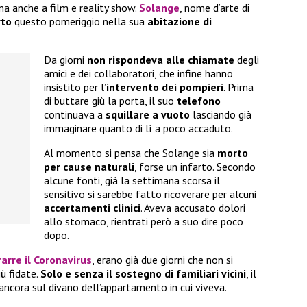
a anche a film e reality show.
Solange
, nome d’arte di
rto
questo pomeriggio nella sua
abitazione di
Da giorni
non rispondeva alle chiamate
degli
amici e dei collaboratori, che infine hanno
insistito per l’
intervento dei pompieri
. Prima
di buttare giù la porta, il suo
telefono
continuava a
squillare a vuoto
lasciando già
immaginare quanto di lì a poco accaduto.
Al momento si pensa che Solange sia
morto
per cause naturali
, forse un infarto. Secondo
alcune fonti, già la settimana scorsa il
sensitivo si sarebbe fatto ricoverare per alcuni
accertamenti clinici
. Aveva accusato dolori
allo stomaco, rientrati però a suo dire poco
dopo.
rarre il Coronavirus
, erano già due giorni che non si
ù fidate.
Solo e senza il sostegno di familiari vicini
, il
ancora sul divano dell’appartamento in cui viveva.