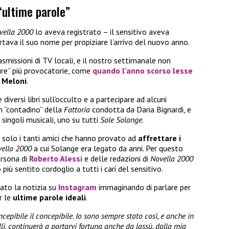
“ultime parole”
vella 2000
lo aveva registrato – il sensitivo aveva
tava il suo nome per propiziare l’arrivo del nuovo anno.
smissioni di TV locali, e il nostro settimanale non
ure” più provocatorie, come
quando l’anno scorso
lesse
 Meloni
.
 diversi libri sull’occulto e a partecipare ad alcuni
n “contadino” della
Fattoria
condotta da Daria Bignardi, e
 singoli musicali, uno su tutti
Sole Solange
.
 solo i tanti amici che hanno provato ad
affrettare i
ella 2000
a cui Solange era legato da anni. Per questo
ersona di
Roberto Alessi
e delle redazioni di
Novella 2000
 più sentito cordoglio a tutti i cari del sensitivo.
ato la notizia su
Instagram
immaginando di parlare per
er le
ultime parole ideali
.
epibile il concepibile. Io sono sempre stato così, e anche in
li, continuerà a portarvi fortuna anche da lassù, dalla mia