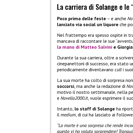
La carriera di Solange e le 
Poco prima delle feste
– e anche
No
lanciato via social un liquore
che por
Nel frattempo era spesso ospite in tra
mancava di raccontare le sue “avvent
la mano di Matteo Salvini
e Giorgia
Durante la sua carriera, oltre a scrivere
cinepanettoni di successo, era stato u
periodicamente diventavano
cult
i suoi
La sua morte ha colto di sorpresa non
soccorsi
, ma anche la redazione di
Nov
motivo il nostro settimanale, nella p
e
Novella2000.it
, vuole esprimere il suo
Intanto,
lo staff di Solange
ha riport
il
medium
, di cui ha lasciato ai follow
“La morte è una sorpresa che rende inconc
questo vi ho voluto sorprendere! Tranquil