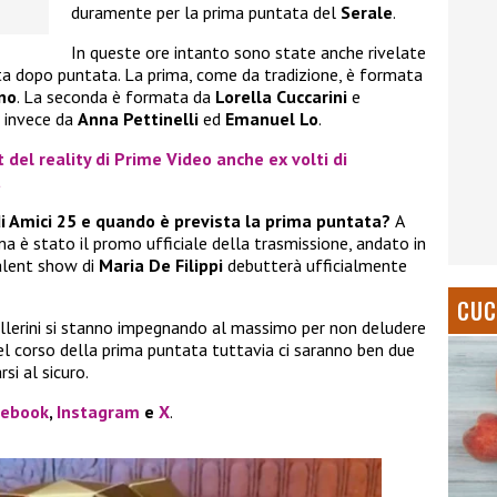
duramente per la prima puntata del
Serale
.
In queste ore intanto sono state anche rivelate
ata dopo puntata. La prima, come da tradizione, è formata
no
. La seconda è formata da
Lorella Cuccarini
e
a invece da
Anna Pettinelli
ed
Emanuel Lo
.
t del reality di Prime Video anche ex volti di
a
di Amici 25 e quando è prevista la prima puntata?
A
 è stato il promo ufficiale della trasmissione, andato in
talent show di
Maria De Filippi
debutterà ufficialmente
CUC
 ballerini si stanno impegnando al massimo per non deludere
nel corso della prima puntata tuttavia ci saranno ben due
si al sicuro.
cebook
,
Instagram
e
X
.