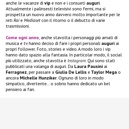
anche le vacanze di
vip
e non e i consueti
auguri
.
Attualmente i palinsesti televisivi sono fermi, ma si
prospetta un nuovo anno davvero molto importante per le
reti
Rai
e
Mediaset
con il ritorno o il debutto di varie
trasmissioni.
Come ogni anno
, anche stavolta i personaggi più amati di
musica e tv hanno deciso di fare i propri personali
auguri
ai
propri follower. Foto, stories e video. A modo loro i vip
hanno dato spazio alla fantasia. In particolar modo, il social
più utilizzato, anche stavolta è
Instagram
. Qui sono stati
pubblicati una valanga di auguri. Da
Laura Pausini
ai
Ferragnez
, per passare a
Giulia De Lellis
e
Taylor Mega
o
ancora
Michelle Hunziker
. Ognuno di loro in modo
simpatico, divertente… o sobrio hanno dedicato un bel
pensiero ai fan.