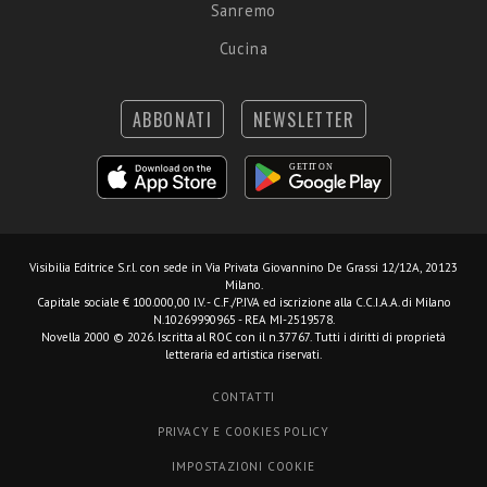
Sanremo
Cucina
ABBONATI
NEWSLETTER
Visibilia Editrice S.r.l.
con sede in Via Privata Giovannino De Grassi 12/12A, 20123
Milano.
Capitale sociale € 100.000,00 I.V. - C.F./P.IVA ed iscrizione alla C.C.I.A.A. di Milano
N.10269990965 - REA MI-2519578.
Novella 2000 © 2026. Iscritta al ROC con il n.37767. Tutti i diritti di proprietà
letteraria ed artistica riservati.
CONTATTI
PRIVACY E COOKIES POLICY
IMPOSTAZIONI COOKIE