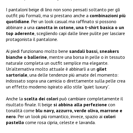
I pantaloni beige di lino non sono pensati soltanto per gli
outfit più formali, ma si prestano anche a
combinazioni più
quotidiane
. Per un look casual ma raffinato si possono
abbinare a una
canotta in cotone, una t-shirt basica o un
top aderente
, scegliendo capi dalle linee pulite per lasciare
protagonista il pantalone.
Ai piedi funzionano molto bene
sandali bassi, sneakers
bianche o ballerine
, mentre una borsa in pelle o in tessuto
naturale completa un outfit semplice ma elegante.
Un’alternativa molto attuale è abbinarli a un
gilet
sartoriale
, una delle tendenze più amate del momento:
indossato sopra una camicia o direttamente sulla pelle crea
un effetto moderno ispirato allo stile “quiet luxury”.
Anche la
scelta dei colori
può cambiare completamente il
risultato finale. Il beige
si abbina alla perfezione
con
tonalità come
blu navy, azzurro, verde oliva, marrone e
nero
. Per un look più romantico, invece, spazio ai
colori
pastello
come rosa cipria, celeste e lavanda.