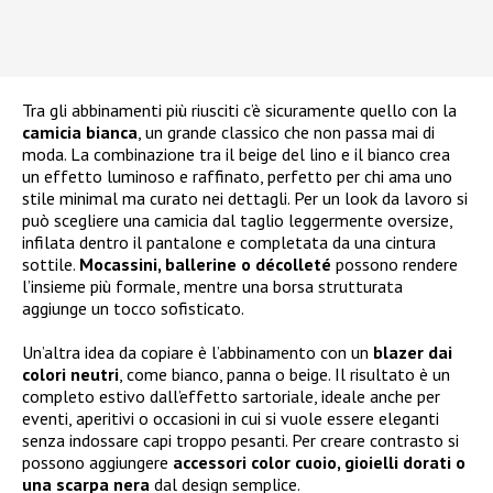
Tra gli abbinamenti più riusciti c’è sicuramente quello con la
camicia bianca
, un grande classico che non passa mai di
moda. La combinazione tra il beige del lino e il bianco crea
un effetto luminoso e raffinato, perfetto per chi ama uno
stile minimal ma curato nei dettagli. Per un look da lavoro si
può scegliere una camicia dal taglio leggermente oversize,
infilata dentro il pantalone e completata da una cintura
sottile.
Mocassini, ballerine o décolleté
possono rendere
l’insieme più formale, mentre una borsa strutturata
aggiunge un tocco sofisticato.
Un’altra idea da copiare è l’abbinamento con un
blazer dai
colori neutri
, come bianco, panna o beige. Il risultato è un
completo estivo dall’effetto sartoriale, ideale anche per
eventi, aperitivi o occasioni in cui si vuole essere eleganti
senza indossare capi troppo pesanti. Per creare contrasto si
possono aggiungere
accessori color cuoio, gioielli dorati o
una scarpa nera
dal design semplice.