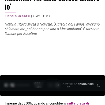
io’
NICCOLO MAGGESI
|
2 APRILE 2021
Natalia Titova svela a Novella: “All’Isola dei Famosi avevano
chiamato me, poi hanno pensato a Massimiliano”. E racconta
l’amore per Rosolino
0:29 /
Ad
hub
Media
POWERED
1
/
2
1:40
BY
Insieme dal 2006, quando si conobbero
sulla pista di