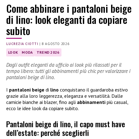
Come abbinare i pantaloni beige
di lino: look eleganti da copiare
subito
LUCREZIA CIOTTI
|
8 AGOSTO 2026
LOOK
MODA
TREND 2026
Dagli outfit eleganti da ufficio ai look più rilassati per il
tempo libero: tutti gli abbinamenti più chic per valorizzare i
pantaloni beige di lino.
I
pantaloni beige
di
lino
conquistano il guardaroba estivo
grazie alla loro leggerezza, eleganza e versatilità. Dalle
camicie bianche ai blazer, fino agli
abbinamenti
più casual,
ecco le idee look da copiare subito.
Pantaloni beige di lino, il capo must have
dell’estate: perché sceglierli