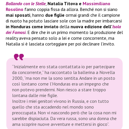
Ballando con le Stelle
,
Natalia Titova e
Massimiliano
Rosolino
fanno coppia fissa da allora. Benché non si siano
mai sposati
, hanno
due figlie
ormai grandi che il campione
di nuoto ha potuto lasciare sole con la madre per imbarcarsi
in Honduras come inviato
della
nuova edizione dell’
Isola
dei Famosi
. E dire che in un primo momento la produzione del
reality aveva pensato solo a lei e come concorrente, ma
Natalia si è lasciata corteggiare per poi declinare l’invito.
“Inizialmente ero stata contattata io per partecipare
da concorrente,”
ha raccontato la ballerina a
Novella
2000
,
“ma non me la sono sentita. Andare in un posto
così lontano come l’Honduras era un impegno che
non potevo prendermi. Non riesco a stare troppo
lontana dalle mie figlie.
Inoltre i miei genitori vivono in Russia, e con tutto
quello che sta accadendo nel mondo sono
preoccupata. Non vi nascondo però che la cosa non mi
sarebbe dispiaciuta. Da vera russa, sono una donna che
ama scoprire nuove avventure e mettersi in gioco”
.