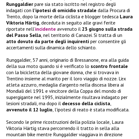
Runggaldier
pare sia stato iscritto nel registro degli
indagati con
l’ipotesi di omicidio stradale
dalla Procura di
Trento, dopo la morte della ciclista e blogger tedesca
Laura
Viktoria Härtig
, deceduta in seguito alle gravi ferite
riportate nell’
incidente
avvenuto il
23 giugno sulla strada
del Passo Sella
, nel territorio di Canazei. Si tratta di un
atto dovuto da parte degli inquirenti
per consentire gli
accertamenti sulla dinamica dello schianto.
Runggaldier, 57 anni, originario di Bressanone, era alla guida
della sua moto quando si è verificato lo
scontro frontale
con la bicicletta della giovane donna, che si trovava in
Trentino insieme al marito per il loro viaggio di nozze. L’ex
atleta azzurro, medaglia d’argento nella discesa libera ai
Mondiali del 1991 e vincitore della Coppa del mondo di
supergigante nel 1995, inizialmente risultava indagato per
lesioni stradali, ma dopo il
decesso della ciclista
,
avvenuto il 12 luglio
, l’ipotesi di reato è stata modificata.
Secondo le prime ricostruzioni della polizia locale, Laura
Viktoria Härtig stava percorrendo il tratto in sella alla
mountain bike mentre Runggaldier viaggiava in direzione