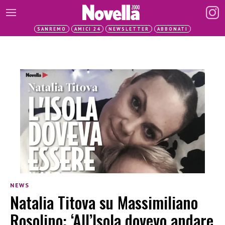
SANREMO
AMICI 24
NEWSLETTER
ABBONATI
NEWS
Natalia Titova su Massimiliano
Rosolino: ‘All’Isola dovevo andare