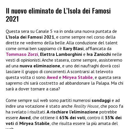
Il nuovo eliminato de L’Isola dei Famosi
2021
Questa sera su Canale 5 va in onda una nuova puntata de
L’Isola dei Famosi 2021
, e come sempre nel corso della
dirette ne vedremo della belle. Alla conduzione del talent
come ormai ben sappiamo c’è
Ilary Blasi
, affiancata da
Tommaso Zorzi
,
Elettra Lamborghini
e
Iva Zanicchi
nelle
vesti di opinionisti. Anche stasera, come sempre, assisteremo
ad una
nuova eliminazione
, e uno dei naufraghi dovrà così
lasciare il gruppo di concorrenti. A scontrarsi al televoto
questa volta ci sono
Awed
e
Miryea Stabile
, e questa sera
sapremo chi sarà costretto ad abbandonare la Palapa. Ma chi
sarà a dover tornare a casa?
Come sempre sul web sono partiti numerosi
sondaggi
e ad
indire una votazione è stato anche
Reality House
, che poco fa
ha svelato i risultati.
A rischiare l’eliminazione
potrebbe
essere
Awed
, che ottiene il
65% dei voti
, contro il
35% dei
voti
di
Miryea Stabile
, che risulta essere la più amata del