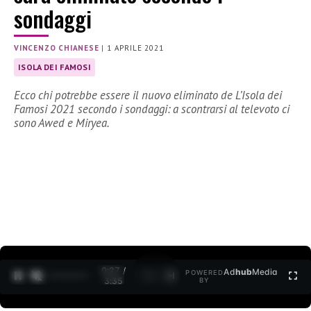
sondaggi
VINCENZO CHIANESE
|
1 APRILE 2021
ISOLA DEI FAMOSI
Ecco chi potrebbe essere il nuovo eliminato de L’Isola dei
Famosi 2021 secondo i sondaggi: a scontrarsi al televoto ci
sono Awed e Miryea.
0:27 /
Ad
hub
Media
POWERED
1
/
2
3:35
BY