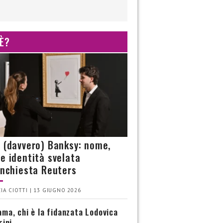
 È?
è (davvero) Banksy: nome,
 e identità svelata
’inchiesta Reuters
IA CIOTTI | 13 GIUGNO 2026
ma, chi è la fidanzata Lodovica
rini