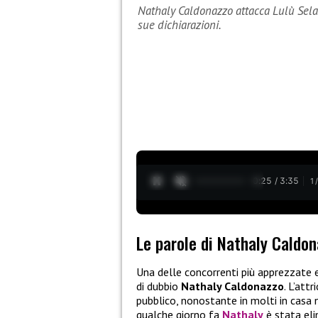
Nathaly Caldonazzo attacca Lulù Selass
sue dichiarazioni.
0:26 / 3:35
1
Le parole di Nathaly Caldo
Una delle concorrenti più apprezzate
di dubbio
Nathaly Caldonazzo
. L’att
pubblico, nonostante in molti in casa
qualche giorno fa
Nathaly
è stata eli