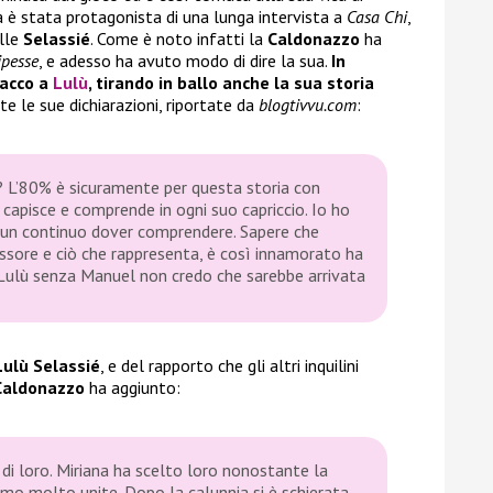
a è stata protagonista di una lunga intervista a
Casa Chi
,
elle
Selassié
. Come è noto infatti la
Caldonazzo
ha
ipesse
, e adesso ha avuto modo di dire la sua.
In
tacco a
Lulù
, tirando in ballo anche la sua storia
te le sue dichiarazioni, riportate da
blogtivvu.com
:
? L’80% è sicuramente per questa storia con
 capisce e comprende in ogni suo capriccio. Io ho
a un continuo dover comprendere. Sapere che
ssore e ciò che rappresenta, è così innamorato ha
 Lulù senza Manuel non credo che sarebbe arrivata
Lulù Selassié
, e del rapporto che gli altri inquilini
Caldonazzo
ha aggiunto:
 di loro. Miriana ha scelto loro nonostante la
vamo molto unite. Dopo la calunnia si è schierata