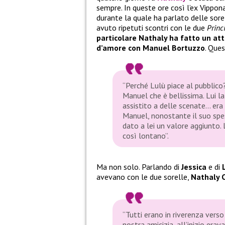
sempre. In queste ore così l’ex Vippon
durante la quale ha parlato delle sor
avuto ripetuti scontri con le due
Princ
particolare Nathaly ha fatto un at
d’amore con Manuel Bortuzzo
. Ques
“Perché Lulù piace al pubblico
Manuel che è bellissima. Lui la
assistito a delle scenate… er
Manuel, nonostante il suo spe
dato a lei un valore aggiunto.
così lontano”.
Ma non solo. Parlando di
Jessica
e di
avevano con le due sorelle,
Nathaly 
“Tutti erano in riverenza verso
nostra amicizia, all’inizio era