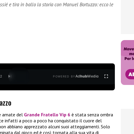
ié e tira in ballo la storia con Manuel Bortuzzo: ecco le
Ad
hub
Media
/
2
POWERED BY
nazzo
 e amate del
Grande Fratello Vip 6
è stata senza ombra
rice infatti a poco a poco ha conquistato il cuore del
 non abbiano apprezzato alcuni suoi atteggiamenti. Solo
minata dal gioco ed è così tornata alla sua vita di