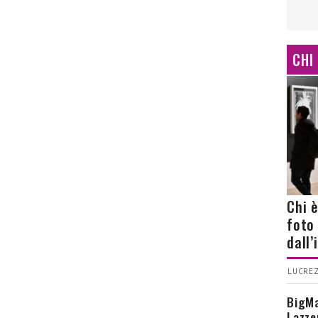
CHI
Chi 
foto
dall
LUCREZ
BigMa
Lazze