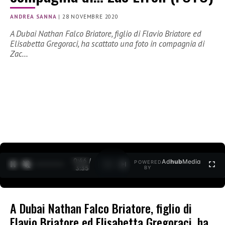
ANDREA SANNA
|
28 NOVEMBRE 2020
A Dubai Nathan Falco Briatore, figlio di Flavio Briatore ed
Elisabetta Gregoraci, ha scattato una foto in compagnia di
Zac…
0:47 /
Ad
hub
Media
POWERED
1
/
2
3:35
BY
A Dubai Nathan Falco Briatore, figlio di
Flavio Briatore ed Elisabetta Gregoraci, ha