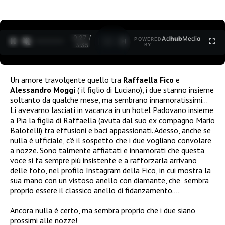
0:27 /
Ad
hub
Media
POWERED
1
/
2
3:35
BY
Un amore travolgente quello tra
Raffaella Fico
e
Alessandro Moggi
( il figlio di Luciano), i due stanno insieme
soltanto da qualche mese, ma sembrano innamoratissimi…
Li avevamo lasciati in vacanza in un hotel Padovano insieme
a Pia la figlia di Raffaella (avuta dal suo ex compagno Mario
Balotelli) tra effusioni e baci appassionati. Adesso, anche se
nulla è ufficiale, c’è il sospetto che i due vogliano convolare
a nozze. Sono talmente affiatati e innamorati che questa
voce si fa sempre più insistente e a rafforzarla arrivano
delle foto, nel profilo Instagram della Fico, in cui mostra la
sua mano con un vistoso anello con diamante, che sembra
proprio essere il classico anello di fidanzamento….
Ancora nulla è certo, ma sembra proprio che i due siano
prossimi alle nozze!