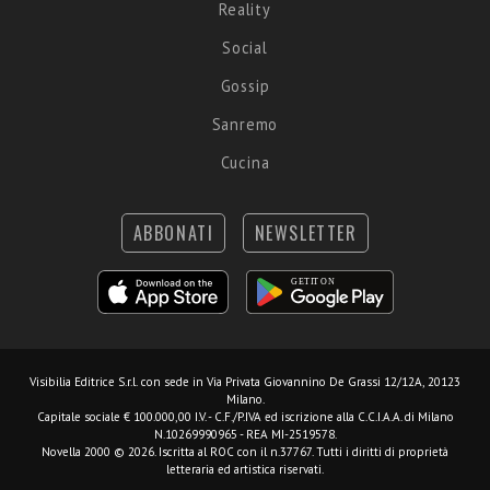
Reality
Social
Gossip
Sanremo
Cucina
ABBONATI
NEWSLETTER
Visibilia Editrice S.r.l.
con sede in Via Privata Giovannino De Grassi 12/12A, 20123
Milano.
Capitale sociale € 100.000,00 I.V. - C.F./P.IVA ed iscrizione alla C.C.I.A.A. di Milano
N.10269990965 - REA MI-2519578.
Novella 2000 © 2026. Iscritta al ROC con il n.37767. Tutti i diritti di proprietà
letteraria ed artistica riservati.