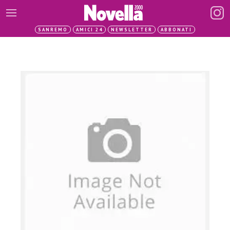
SANREMO
AMICI 24
NEWSLETTER
ABBONATI