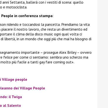
 anni Settanta, ballerà con i vestiti di scena: quello
to e motociclista.
ge People in conferenza stampa
:
pson ridendo e toccandosi la pancetta. Prendiamo la vita
piacere il nostro lavoro, che resta un divertimento ed
iportare il clima della disco music ogni qual volta ci
di libertà, in un mondo che oggi più che mai ha bisogno di
insegnamento importante – prosegue Alex Briley – ovvero
sere felice per come ci sentiamo: sembra uno scherzo ma
olto più facile a tanti gay fare coming out».
i Village people
pleanno dei Village People
ondo: il Twiga
io al Salento