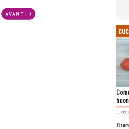
AVANTI
CUC
Come
buon
LUCREZ
Tiram