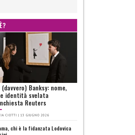
 È?
è (davvero) Banksy: nome,
 e identità svelata
’inchiesta Reuters
IA CIOTTI | 13 GIUGNO 2026
ma, chi è la fidanzata Lodovica
rini