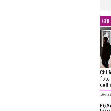
CHI
Chi 
foto
dall
LUCREZ
BigMa
Lazze