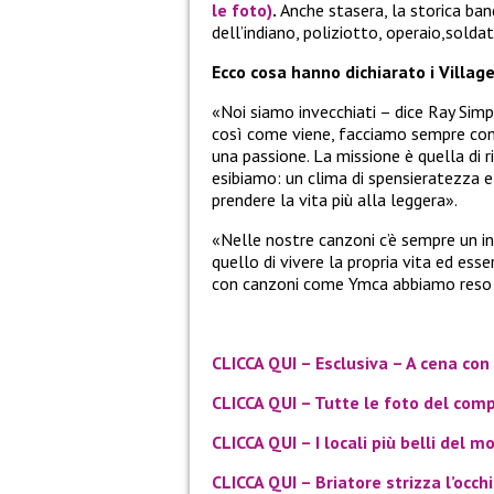
le foto)
.
Anche stasera, la storica band
dell’indiano, poliziotto, operaio,solda
Ecco cosa hanno dichiarato i Villa
«Noi siamo invecchiati – dice Ray Sim
così come viene, facciamo sempre con 
una passione. La missione è quella di r
esibiamo: un clima di spensieratezza e 
prendere la vita più alla leggera».
«Nelle nostre canzoni c’è sempre un 
quello di vivere la propria vita ed es
con canzoni come Ymca abbiamo reso m
CLICCA QUI – Esclusiva – A cena con 
CLICCA QUI – Tutte le foto del com
CLICCA QUI – I locali più belli del m
CLICCA QUI – Briatore strizza l’occh