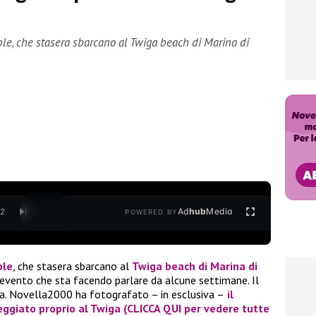
ple, che stasera sbarcano al Twiga beach di Marina di
Ad
hub
Media
/
2
POWERED BY
ple
, che stasera sbarcano al
Twiga beach di Marina di
un evento che sta facendo parlare da alcune settimane. Il
lia. Novella2000 ha fotografato – in esclusiva –
il
eggiato proprio al Twiga (CLICCA QUI per vedere tutte