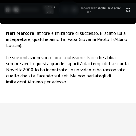
0:28 /
Ad
hub
Media
POWERED
1
/
2
3:35
BY
Neri Marcorè
: attore e imitatore di successo. E’ stato lui a
interpretare, qualche anno fa, Papa Giovanni Paolo I (Albino
Luciani).
Le sue imitazioni sono conosciutissime. Pare che abbia
sempre avuto questa grande capacità dai tempi della scuola.
Novella2000 lo ha incontrate. In un video ci ha raccontato
quello che sta facendo sul set. Ma non parlategli di
imitazioni. Almeno per adesso…