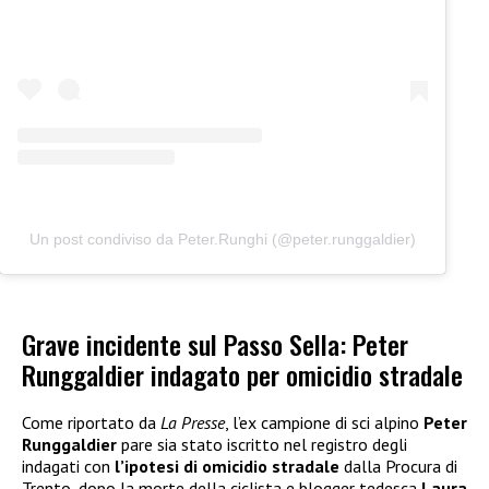
Un post condiviso da Peter.Runghi (@peter.runggaldier)
Grave incidente sul Passo Sella: Peter
Runggaldier indagato per omicidio stradale
Come riportato da
La Presse
, l’ex campione di sci alpino
Peter
Runggaldier
pare sia stato iscritto nel registro degli
indagati con
l’ipotesi di omicidio stradale
dalla Procura di
Trento, dopo la morte della ciclista e blogger tedesca
Laura