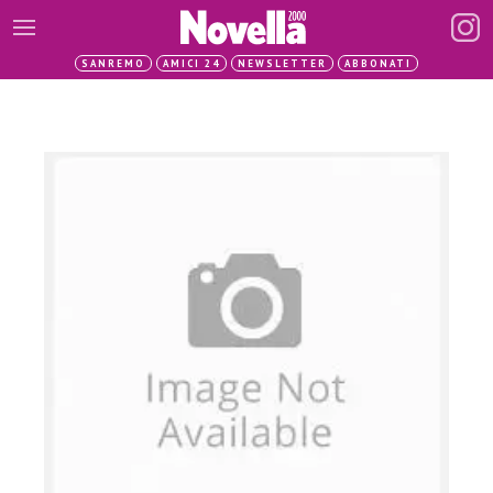
SANREMO
AMICI 24
NEWSLETTER
ABBONATI