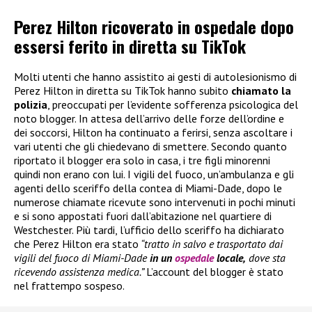
Perez Hilton ricoverato in ospedale dopo
essersi ferito in diretta su TikTok
Molti utenti che hanno assistito ai gesti di autolesionismo di
Perez Hilton in diretta su TikTok hanno subito
chiamato la
polizia
, preoccupati per l’evidente sofferenza psicologica del
noto blogger. In attesa dell’arrivo delle forze dell’ordine e
dei soccorsi, Hilton ha continuato a ferirsi, senza ascoltare i
vari utenti che gli chiedevano di smettere. Secondo quanto
riportato il blogger era solo in casa, i tre figli minorenni
quindi non erano con lui. I vigili del fuoco, un’ambulanza e gli
agenti dello sceriffo della contea di Miami-Dade, dopo le
numerose chiamate ricevute sono intervenuti in pochi minuti
e si sono appostati fuori dall’abitazione nel quartiere di
Westchester. Più tardi, l’ufficio dello sceriffo ha dichiarato
che Perez Hilton era stato
“tratto in salvo e trasportato dai
vigili del fuoco di Miami-Dade
in un
ospedale
locale,
dove sta
ricevendo assistenza medica.”
L’account del blogger è stato
nel frattempo sospeso.