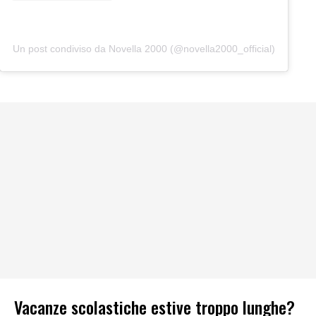
Un post condiviso da Novella 2000 (@novella2000_official)
Vacanze scolastiche estive troppo lunghe?