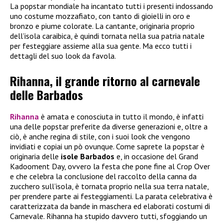
La popstar mondiale ha incantato tutti i presenti indossando
uno costume mozzafiato, con tanto di gioielli in oro e
bronzo e piume colorate. La cantante, originaria proprio
dell’isola caraibica, è quindi tornata nella sua patria natale
per festeggiare assieme alla sua gente. Ma ecco tutti i
dettagli del suo look da favola.
Rihanna, il grande ritorno al carnevale
delle Barbados
Rihanna
è amata e conosciuta in tutto il mondo, è infatti
una delle popstar preferite da diverse generazioni e, oltre a
ciò, è anche regina di stile, con i suoi look che vengono
invidiati e copiai un pò ovunque. Come saprete la popstar è
originaria delle
isole Barbados
e, in occasione del Grand
Kadooment Day, ovvero la festa che pone fine al Crop Over
e che celebra la conclusione del raccolto della canna da
zucchero sull’isola, è tornata proprio nella sua terra natale,
per prendere parte ai festeggiamenti. La parata celebrativa è
caratterizzata da bande in maschera ed elaborati costumi di
Carnevale. Rihanna ha stupido davvero tutti, sfoggiando un