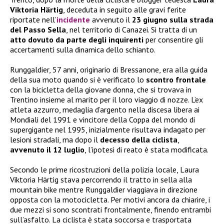
Viktoria Härtig
, deceduta in seguito alle gravi ferite
riportate nell’
incidente
avvenuto il
23 giugno sulla strada
del Passo Sella
, nel territorio di Canazei. Si tratta di un
atto dovuto da parte degli inquirenti
per consentire gli
accertamenti sulla dinamica dello schianto.
Runggaldier, 57 anni, originario di Bressanone, era alla guida
della sua moto quando si è verificato lo
scontro frontale
con la bicicletta della giovane donna, che si trovava in
Trentino insieme al marito per il loro viaggio di nozze. L’ex
atleta azzurro, medaglia d’argento nella discesa libera ai
Mondiali del 1991 e vincitore della Coppa del mondo di
supergigante nel 1995, inizialmente risultava indagato per
lesioni stradali, ma dopo il
decesso della ciclista
,
avvenuto il 12 luglio
, l’ipotesi di reato è stata modificata.
Secondo le prime ricostruzioni della polizia locale, Laura
Viktoria Härtig stava percorrendo il tratto in sella alla
mountain bike mentre Runggaldier viaggiava in direzione
opposta con la motocicletta. Per motivi ancora da chiarire, i
due mezzi si sono scontrati frontalmente, finendo entrambi
sull’asfalto. La ciclista è stata soccorsa e trasportata