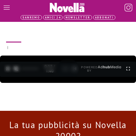
SANREMO
AMICI 24
NEWSLETTER
ABBONATI
|
0:12 /
Ad
hub
Media
POWERED
1
/
2
1:40
BY
La tua pubblicità su Novella