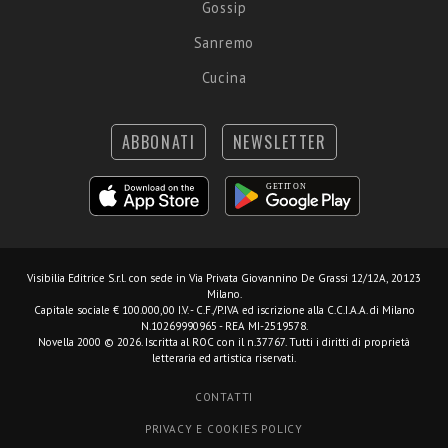
Gossip
Sanremo
Cucina
ABBONATI
NEWSLETTER
Visibilia Editrice S.r.l.
con sede in Via Privata Giovannino De Grassi 12/12A, 20123
Milano.
Capitale sociale € 100.000,00 I.V. - C.F./P.IVA ed iscrizione alla C.C.I.A.A. di Milano
N.10269990965 - REA MI-2519578.
Novella 2000 © 2026. Iscritta al ROC con il n.37767. Tutti i diritti di proprietà
letteraria ed artistica riservati.
CONTATTI
PRIVACY E COOKIES POLICY