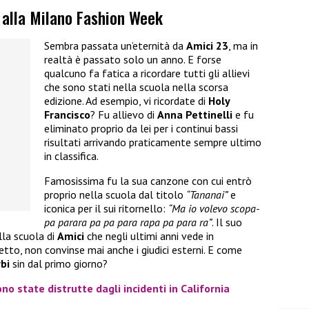
o alla Milano Fashion Week
Sembra passata un’eternità da
Amici 23
, ma in
realtà è passato solo un anno. E forse
qualcuno fa fatica a ricordare tutti gli allievi
che sono stati nella scuola nella scorsa
edizione. Ad esempio, vi ricordate di
Holy
Francisco
? Fu allievo di
Anna Pettinelli
e fu
eliminato proprio da lei per i continui bassi
risultati arrivando praticamente sempre ultimo
in classifica.
Famosissima fu la sua canzone con cui entrò
proprio nella scuola dal titolo
“Tananai”
e
iconica per il sui ritornello:
“Ma io volevo scopa-
pa parara pa pa para rapa pa para ra”
. Il suo
lla scuola di
Amici
che negli ultimi anni vede in
detto, non convinse mai anche i giudici esterni. E come
bi
sin dal primo giorno?
no state distrutte dagli incidenti in California