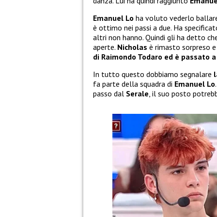
danza. Lui ha quindi raggiunto
Emanu
Emanuel Lo
ha voluto vederlo ballare 
è ottimo nei passi a due. Ha specificat
altri non hanno. Quindi gli ha detto c
aperte.
Nicholas
è rimasto sorpreso e
di Raimondo Todaro ed è passato a
In tutto questo dobbiamo segnalare
fa parte della squadra di
Emanuel Lo
passo dal
Serale
, il suo posto potrebb