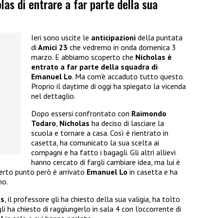
as di entrare a far parte della sua
Ieri sono uscite le
anticipazioni
della puntata
di
Amici 23
che vedremo in onda domenica 3
marzo. E abbiamo scoperto che
Nicholas è
entrato a far parte della squadra di
Emanuel Lo
. Ma com’è accaduto tutto questo.
Proprio il daytime di oggi ha spiegato la vicenda
nel dettaglio.
Dopo essersi confrontato con
Raimondo
Todaro
,
Nicholas
ha deciso di lasciare la
scuola e tornare a casa. Così è rientrato in
casetta, ha comunicato la sua scelta ai
compagni e ha fatto i bagagli. Gli altri allievi
hanno cercato di fargli cambiare idea, ma lui è
certo punto però è arrivato
Emanuel Lo
in casetta e ha
no.
as
, il professore gli ha chiesto della sua valigia, ha tolto
gli ha chiesto di raggiungerlo in sala 4 con l’occorrente di