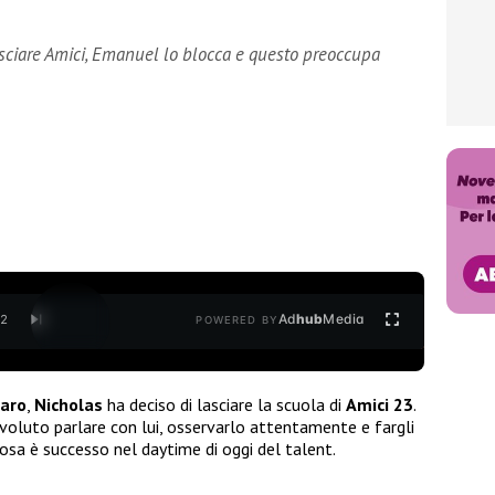
lasciare Amici, Emanuel lo blocca e questo preoccupa
Ad
hub
Media
/
2
POWERED BY
aro
,
Nicholas
ha deciso di lasciare la scuola di
Amici 23
.
voluto parlare con lui, osservarlo attentamente e fargli
osa è successo nel daytime di oggi del talent.