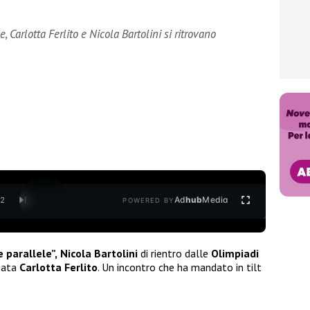
 Carlotta Ferlito e Nicola Bartolini si ritrovano
Ad
hub
Media
/
2
POWERED BY
 parallele”,
Nicola Bartolini
di rientro dalle
Olimpiadi
nzata
Carlotta Ferlito
. Un incontro che ha mandato in tilt