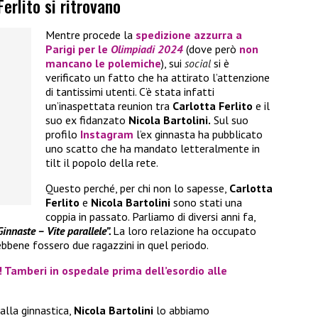
Ferlito si ritrovano
Mentre procede la
spedizione azzurra a
Parigi per le
Olimpiadi 2024
(dove però
non
mancano le polemiche
), sui
social
si è
verificato un fatto che ha attirato l’attenzione
di tantissimi utenti. C’è stata infatti
un’inaspettata reunion tra
Carlotta Ferlito
e il
suo ex fidanzato
Nicola Bartolini.
Sul suo
profilo
Instagram
l’ex ginnasta ha pubblicato
uno scatto che ha mandato letteralmente in
tilt il popolo della rete.
Questo perché, per chi non lo sapesse,
Carlotta
Ferlito
e
Nicola Bartolini
sono stati una
coppia in passato. Parliamo di diversi anni fa,
Ginnaste – Vite parallele”.
La loro relazione ha occupato
ebbene fossero due ragazzini in quel periodo.
! Tamberi in ospedale prima dell’esordio alle
alla ginnastica,
Nicola Bartolini
lo abbiamo