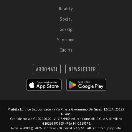
Reality
Social
Gossip
Sanremo
Cucina
ABBONATI
NEWSLETTER
Visibilia Editrice S.r.l.
con sede in Via Privata Giovannino De Grassi 12/12A, 20123
Milano.
Capitale sociale € 100.000,00 I.V. - C.F./P.IVA ed iscrizione alla C.C.I.A.A. di Milano
N.10269990965 - REA MI-2519578.
Novella 2000 © 2026. Iscritta al ROC con il n.37767. Tutti i diritti di proprietà