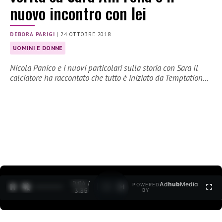
nuovo incontro con lei
DEBORA PARIGI
|
24 OTTOBRE 2018
UOMINI E DONNE
Nicola Panico e i nuovi particolari sulla storia con Sara Il
calciatore ha raccontato che tutto è iniziato da Temptation…
0:04 /
Ad
hub
Media
POWERED
1
/
2
3:35
BY