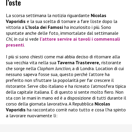
l’oste
La scorsa settimana la notizia riguardante
Nicolas
Vaporidis
e la sua scelta di tornare a fare l’oste dopo la
vittoria a
L’Isola dei Famosi
ha incuriosito i più. Sono
spuntate anche delle foto, immortalate dal settimanale
Chi,
in cui si vede
l’attore servire ai tavoli i commensali
presenti
.
I più si sono chiesti come mai abbia deciso di ritornare alla
sua vecchia vita nella sua
Taverna Trastevere,
ristorante
che sorge nella
Clapham Junction,
a di Londra. Location di cui
nessuno sapeva fosse sua, questo perché l’attore ha
preferito non sfruttare la popolarità per far crescere il
ristorante. Serve cibo italiano e ha ricreato l’atmosfera tipica
della capitale italiana. E di questo si sente molto fiero. Non
sta con le mani in mano ed è a disposizione di tutti durante il
corso della giornata lavorativa. A Repubblica
Nicolas
Vaporidis
ha raccontato com’è nato tutto e cosa l’ha spinto
a lavorare nuovamente lì: