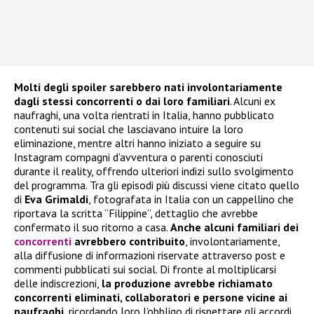
Molti degli spoiler sarebbero nati involontariamente
dagli stessi concorrenti o dai loro familiari
. Alcuni ex
naufraghi, una volta rientrati in Italia, hanno pubblicato
contenuti sui social che lasciavano intuire la loro
eliminazione, mentre altri hanno iniziato a seguire su
Instagram compagni d’avventura o parenti conosciuti
durante il reality, offrendo ulteriori indizi sullo svolgimento
del programma. Tra gli episodi più discussi viene citato quello
di
Eva Grimaldi
, fotografata in Italia con un cappellino che
riportava la scritta “Filippine”, dettaglio che avrebbe
confermato il suo ritorno a casa.
Anche alcuni familiari dei
concorrenti
avrebbero contribuito
, involontariamente,
alla diffusione di informazioni riservate attraverso post e
commenti pubblicati sui social. Di fronte al moltiplicarsi
delle indiscrezioni,
la produzione avrebbe richiamato
concorrenti eliminati, collaboratori e persone vicine ai
naufraghi
, ricordando loro l’obbligo di rispettare gli accordi