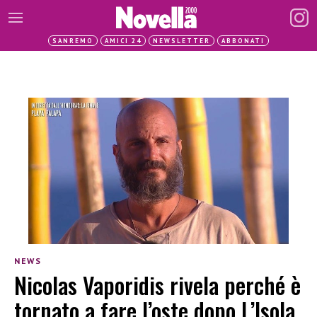
SANREMO
AMICI 24
NEWSLETTER
ABBONATI
NEWS
Nicolas Vaporidis rivela perché è
tornato a fare l’oste dopo L’Isola