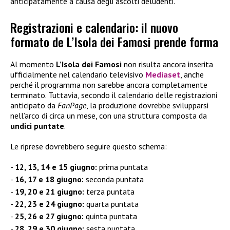
anticipatamente a causa degli ascolti deludenti.
Registrazioni e calendario: il nuovo
formato de L’Isola dei Famosi prende forma
Al momento
L’Isola dei Famosi
non risulta ancora inserita
ufficialmente nel calendario televisivo
Mediaset
, anche
perché il programma non sarebbe ancora completamente
terminato. Tuttavia, secondo il calendario delle registrazioni
anticipato da
FanPage
, la produzione dovrebbe svilupparsi
nell’arco di circa un mese, con una struttura composta da
undici puntate
.
Le riprese dovrebbero seguire questo schema:
12, 13, 14 e 15 giugno:
prima puntata
16, 17 e 18 giugno:
seconda puntata
19, 20 e 21 giugno:
terza puntata
22, 23 e 24 giugno:
quarta puntata
25, 26 e 27 giugno:
quinta puntata
28, 29 e 30 giugno:
sesta puntata