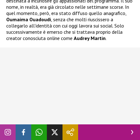
destinata a incuriosire gli appassionati del programma. Il suo
nome, in realtà, era già circolato nelle settimane scorse. In
quel momento, però, era stato diffuso quello anagrafico,
Oumaima Ouadoudi
, senza che molti riuscissero a
collegarlo all’identità con cui oggi lavora sui social. Solo
successivamente è emerso che si trattava proprio della
creator conosciuta online come
Audrey Martin
.
Non ci sono moltissime informazioni in rete, ma una vecchia