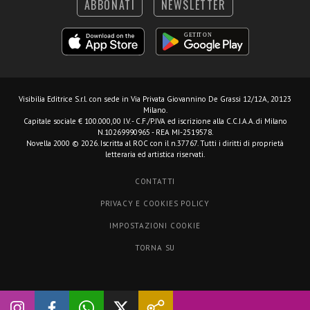
ABBONATI
NEWSLETTER
Visibilia Editrice S.r.l.
con sede in Via Privata Giovannino De Grassi 12/12A, 20123
Milano.
Capitale sociale € 100.000,00 I.V. - C.F./P.IVA ed iscrizione alla C.C.I.A.A. di Milano
N.10269990965 - REA MI-2519578.
Novella 2000 © 2026. Iscritta al ROC con il n.37767. Tutti i diritti di proprietà
letteraria ed artistica riservati.
CONTATTI
PRIVACY E COOKIES POLICY
IMPOSTAZIONI COOKIE
TORNA SU