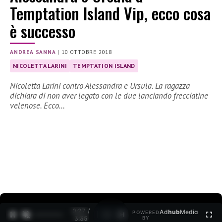
Temptation Island Vip, ecco cosa
è successo
ANDREA SANNA
|
10 OTTOBRE 2018
NICOLETTA LARINI
TEMPTATION ISLAND
Nicoletta Larini contro Alessandra e Ursula. La ragazza
dichiara di non aver legato con le due lanciando frecciatine
velenose. Ecco…
0:27 /
Ad
hub
Media
POWERED
1
/
2
3:35
BY