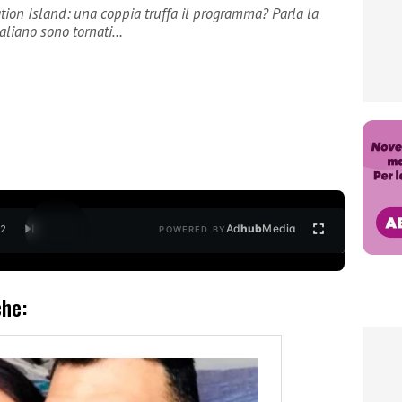
tion Island: una coppia truffa il programma? Parla la
aliano sono tornati…
Ad
hub
Media
/
2
POWERED BY
che: