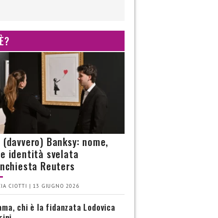
 È?
è (davvero) Banksy: nome,
 e identità svelata
’inchiesta Reuters
IA CIOTTI | 13 GIUGNO 2026
ma, chi è la fidanzata Lodovica
rini