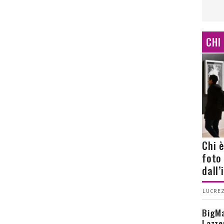
CHI
Chi 
foto
dall
LUCREZ
BigMa
Lazze