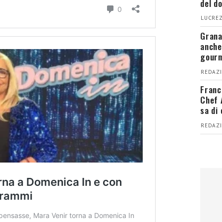
del d
LUCREZ
Grana
anche
gour
REDAZI
Franc
Chef 
sa di
REDAZI