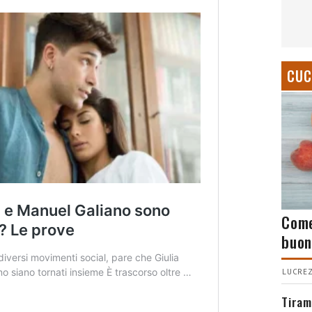
CUC
Come
buon
LUCREZ
Tiram