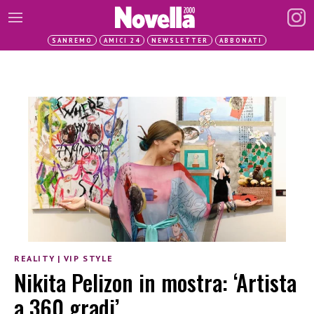
SANREMO
AMICI 24
NEWSLETTER
ABBONATI
REALITY
|
VIP STYLE
Nikita Pelizon in mostra: ‘Artista
a 360 gradi’