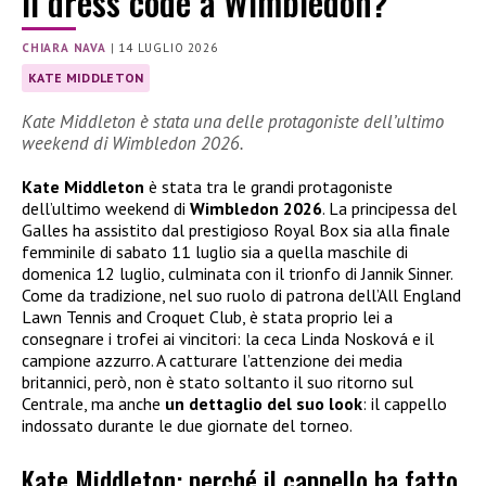
il dress code a Wimbledon?
CHIARA NAVA
|
14 LUGLIO 2026
KATE MIDDLETON
Kate Middleton è stata una delle protagoniste dell’ultimo
weekend di Wimbledon 2026.
Kate Middleton
è stata tra le grandi protagoniste
dell’ultimo weekend di
Wimbledon 2026
. La principessa del
Galles ha assistito dal prestigioso Royal Box sia alla finale
femminile di sabato 11 luglio sia a quella maschile di
domenica 12 luglio, culminata con il trionfo di Jannik Sinner.
Come da tradizione, nel suo ruolo di patrona dell’All England
Lawn Tennis and Croquet Club, è stata proprio lei a
consegnare i trofei ai vincitori: la ceca Linda Nosková e il
campione azzurro. A catturare l’attenzione dei media
britannici, però, non è stato soltanto il suo ritorno sul
Centrale, ma anche
un dettaglio del suo look
: il cappello
indossato durante le due giornate del torneo.
Kate Middleton: perché il cappello ha fatto