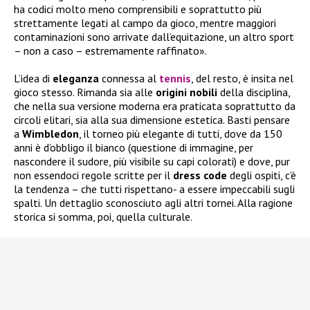
ha codici molto meno comprensibili e soprattutto più
strettamente legati al campo da gioco, mentre maggiori
contaminazioni sono arrivate dall’equitazione, un altro sport
– non a caso – estremamente raffinato».
L’idea di
eleganza
connessa al
tennis
, del resto, è insita nel
gioco stesso. Rimanda sia alle
origini
nobili
della disciplina,
che nella sua versione moderna era praticata soprattutto da
circoli elitari, sia alla sua dimensione estetica. Basti pensare
a
Wimbledon
, il torneo più elegante di tutti, dove da 150
anni è d’obbligo il bianco (questione di immagine, per
nascondere il sudore, più visibile su capi colorati) e dove, pur
non essendoci regole scritte per il
dress
code
degli ospiti, c’è
la tendenza – che tutti rispettano- a essere impeccabili sugli
spalti. Un dettaglio sconosciuto agli altri tornei. Alla ragione
storica si somma, poi, quella culturale.