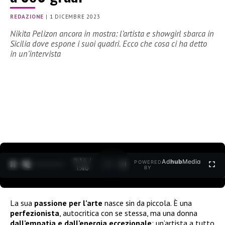
REDAZIONE
|
1 DICEMBRE 2023
Nikita Pelizon ancora in mostra: l’artista e showgirl sbarca in
Sicilia dove espone i suoi quadri. Ecco che cosa ci ha detto
in un’intervista
0:15 /
Ad
hub
Media
POWERED
1
/
2
1:40
BY
La sua
passione per l’arte
nasce sin da piccola. È una
perfezionista
, autocritica con se stessa, ma una donna
dall’empatia e dall’energia eccezionale
: un’artista a tutto