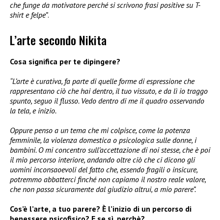
che funge da motivatore perché si scrivono frasi positive su T-
shirt e felpe”
.
L’arte secondo Nikita
Cosa significa per te dipingere?
“L’arte è curativa, fa parte di quelle forme di espressione che
rappresentano ciò che hai dentro, il tuo vissuto, e da lì io traggo
spunto, seguo il flusso. Vedo dentro di me il quadro osservando
la tela, e inizio.
Oppure penso a un tema che mi colpisce, come la potenza
femminile, la violenza domestica o psicologica sulle donne, i
bambini. O mi concentro sull’accettazione di noi stesse, che è poi
il mio percorso interiore, andando oltre ciò che ci dicono gli
uomini inconsaoevoli del fatto che, essendo fragili o insicure,
potremmo abbatterci finché non capiamo il nostro reale valore,
che non passa sicuramente dal giudizio altrui, a mio parere”.
Cos’è l’arte, a tuo parere? È l’inizio di un percorso di
benessere psicofisico? E se sì, perchè?