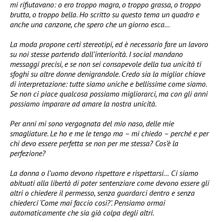
mi rifiutavano: o ero troppo magra, o troppo grassa, o troppo
brutta, o troppo bella. Ho scritto su questo tema un quadro e
anche una canzone, che spero che un giorno esca…
La moda propone certi stereotipi, ed è necessario fare un lavoro
su noi stesse partendo dall’interiorità. I social mandano
messaggi precisi, e se non sei consapevole della tua unicità ti
sfoghi su altre donne denigrandole. Credo sia la miglior chiave
di interpretazione: tutte siamo uniche e bellissime come siamo.
Se non ci piace qualcosa possiamo migliorarci, ma con gli anni
possiamo imparare ad amare la nostra unicità.
Per anni mi sono vergognata del mio naso, delle mie
smagliature. Le ho e me le tengo ma – mi chiedo – perché e per
chi devo essere perfetta se non per me stessa? Cos’è la
perfezione?
La donna o l’uomo devono rispettare e rispettarsi… Ci siamo
abituati alla libertà di poter sentenziare come devono essere gli
altri o chiedere il permesso, senza guardarci dentro e senza
chiederci ‘Come mai faccio cosi?’. Pensiamo ormai
automaticamente che sia già colpa degli altri.