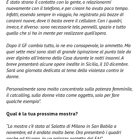
È stato strano il contatto con la gente, o relazionarmi
nuovamente con il telefono, e per creare ho avuto poco tempo.
Infatti, essendo sempre in viaggio, ho registrato più bozze di
canzoni nuove, dove ti basta avere il cellulare. Con i quadri,
invece, è diverso: sono necessarie tele, pennelli, spazio e tutto
quello che si ha in mente per realizzare quell’opera.
Dopo il GF cambia tutto, io ne ero consapevole, lo ammetto. Ma
quei sette mesi sono stati di grande ispirazione al punto tale da
aver dipinto all’interno della Casa durante le notti insonni. A
breve presenterò alcune opere inedite in Sicilia, il 10 dicembre.
Sarà una giornata dedicata al tema della violenza contro le
donne.
Personalmente sono molto concentrata sulla potenza femminile,
il catcalling, sulla donna vista come oggetto, solo per fare
qualche esempio”.
Qual è la tua prossima mostra?
“La mostra c’è stata al Salotto di Milano in San Babila a
novembre, ed è andata molto bene. Ora presenterò i quadri
anche ad Alcamo, in un palazzo protetto dal FAI”.