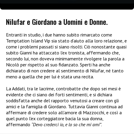
Nilufar e Giordano a Uomini e Donne.
Entranti in studio, i due hanno subito rimarcato come
Temptation Island Vip sia stato d’aiuto alla loro relazione, e
come i problemi passati si siano risolti. Ciò nonostante quasi
subito Gianni ha attaccato l’ex tronista, affermando che,
secondo lui, non doveva minimamente rivolgere la parola a
Nicolò per rispetto al suo fidanzato. Sperti ha anche
dichiarato di non credere al sentimento di Nilufar, né tanto
meno a quella che per lui è stata una recita.
La Addati, tra le lacrime, controbatte che dopo sei mesi è
evidente che ci siano dei forti sentimenti, e si dichiara
soddisfatta anche del rapporto venutosi a creare con gli
amici e la famiglia di Giordano. Tuttavia Gianni continua ad
affermare di credere solo all’amore di Mazzocchi, e così a
quel punto l’ex corteggiatore bacia la sua donna,
affermando
“Devo crederci io, e lo so che mi ami”
.