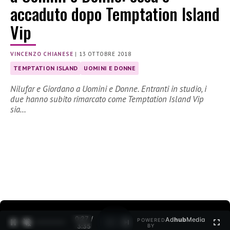
accaduto dopo Temptation Island
Vip
VINCENZO CHIANESE
|
13 OTTOBRE 2018
TEMPTATION ISLAND
UOMINI E DONNE
Nilufar e Giordano a Uomini e Donne. Entranti in studio, i
due hanno subito rimarcato come Temptation Island Vip
sia…
0:27 /
Ad
hub
Media
POWERED
1
/
2
3:35
BY