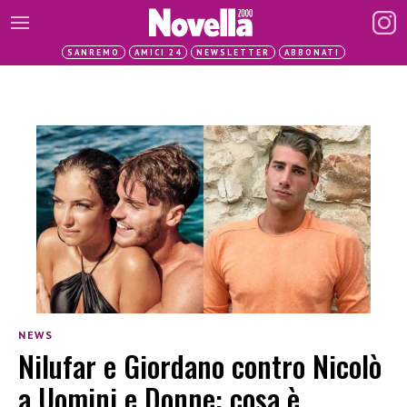
SANREMO
AMICI 24
NEWSLETTER
ABBONATI
NEWS
Nilufar e Giordano contro Nicolò
a Uomini e Donne: cosa è