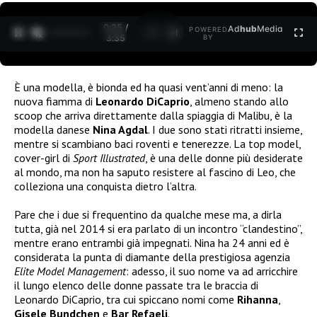
0:26 /
Ad
hub
Media
POWERED
1
/
2
3:35
BY
È una modella, è bionda ed ha quasi vent’anni di meno: la
nuova fiamma di
Leonardo DiCaprio
, almeno stando allo
scoop che arriva direttamente dalla spiaggia di Malibu, è la
modella danese
Nina Agdal
. I due sono stati ritratti insieme,
mentre si scambiano baci roventi e tenerezze. La top model,
cover-girl di
Sport Illustrated
, è una delle donne più desiderate
al mondo, ma non ha saputo resistere al fascino di Leo, che
colleziona una conquista dietro l’altra.
Pare che i due si frequentino da qualche mese ma, a dirla
tutta, già nel 2014 si era parlato di un incontro “clandestino”,
mentre erano entrambi già impegnati. Nina ha 24 anni ed è
considerata la punta di diamante della prestigiosa agenzia
Elite Model Management
: adesso, il suo nome va ad arricchire
il lungo elenco delle donne passate tra le braccia di
Leonardo DiCaprio, tra cui spiccano nomi come
Rihanna
,
Gisele Bundchen
e
Bar Refaeli
.