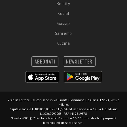
Reality
Social
Gossip
Sanremo
Cucina
ABBONATI
NEWSLETTER
Visibilia Editrice S.r.l.
con sede in Via Privata Giovannino De Grassi 12/12A, 20123
Milano.
Capitale sociale € 100.000,00 I.V. - C.F./P.IVA ed iscrizione alla C.C.I.A.A. di Milano
N.10269990965 - REA MI-2519578.
Novella 2000 © 2026. Iscritta al ROC con il n.37767. Tutti i diritti di proprietà
letteraria ed artistica riservati.