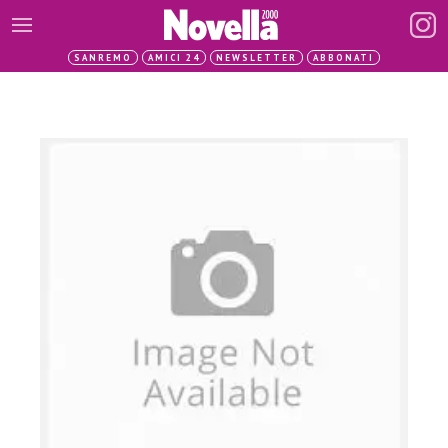
SANREMO
AMICI 24
NEWSLETTER
ABBONATI