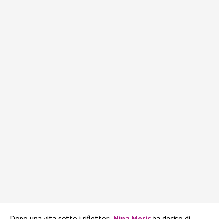
Dopo una vita sotto i riflettori,
Nina Moric
ha deciso di