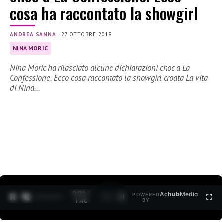
cosa ha raccontato la showgirl
ANDREA SANNA
|
27 OTTOBRE 2018
NINA MORIC
Nina Moric ha rilasciato alcune dichiarazioni choc a La
Confessione. Ecco cosa raccontato la showgirl croata La vita
di Nina…
0:06 /
Ad
hub
Media
POWERED
1
/
2
1:40
BY