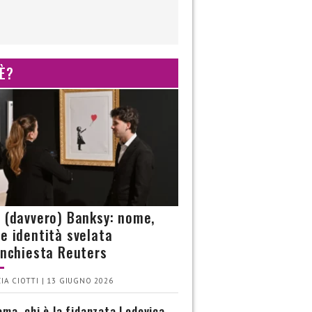
 È?
è (davvero) Banksy: nome,
 e identità svelata
’inchiesta Reuters
IA CIOTTI | 13 GIUGNO 2026
ma, chi è la fidanzata Lodovica