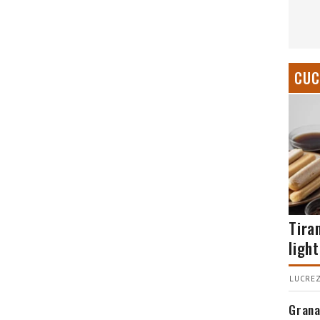
CUC
Tira
light
LUCREZ
Grana