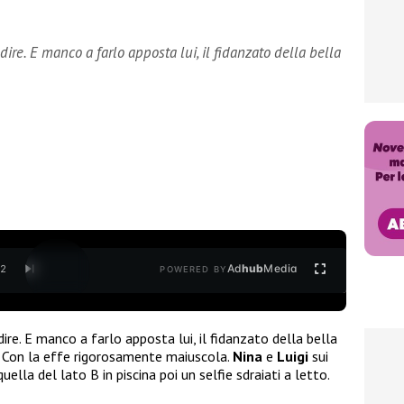
re. E manco a farlo apposta lui, il fidanzato della bella
Ad
hub
Media
/
2
POWERED BY
re. E manco a farlo apposta lui, il fidanzato della bella
 Con la effe rigorosamente maiuscola.
Nina
e
Luigi
sui
uella del lato B in piscina poi un selfie sdraiati a letto.