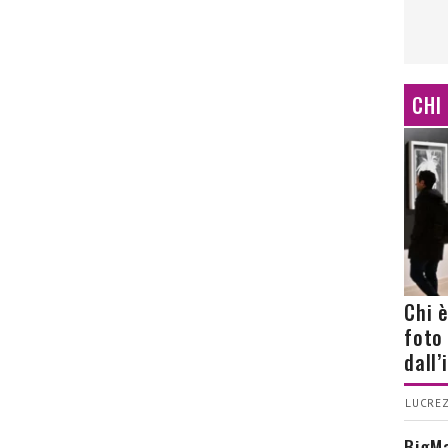
CHI
Chi 
foto
dall
LUCREZ
BigMa