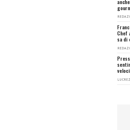
anche
gour
REDAZI
Franc
Chef 
sa di
REDAZI
Press
senti
veloci
LUCREZ