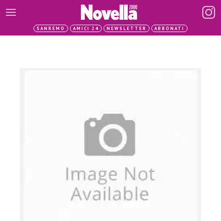
SANREMO
AMICI 24
NEWSLETTER
ABBONATI