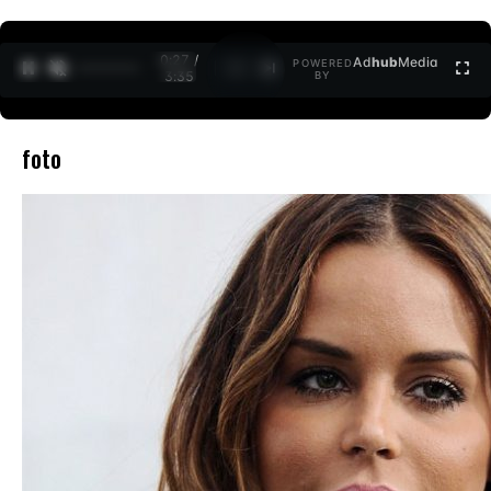
0:27 /
Ad
hub
Media
POWERED
1
/
2
3:35
BY
foto