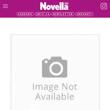
SANREMO
AMICI 24
NEWSLETTER
ABBONATI