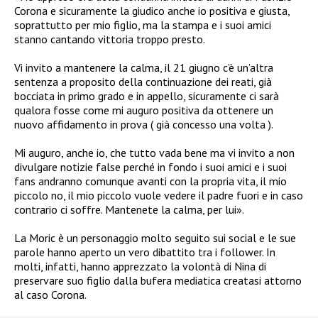
Corona e sicuramente la giudico anche io positiva e giusta,
soprattutto per mio figlio, ma la stampa e i suoi amici
stanno cantando vittoria troppo presto.
Vi invito a mantenere la calma, il 21 giugno c’è un’altra
sentenza a proposito della continuazione dei reati, già
bocciata in primo grado e in appello, sicuramente ci sarà
qualora fosse come mi auguro positiva da ottenere un
nuovo affidamento in prova ( già concesso una volta ).
Mi auguro, anche io, che tutto vada bene ma vi invito a non
divulgare notizie false perché in fondo i suoi amici e i suoi
fans andranno comunque avanti con la propria vita, il mio
piccolo no, il mio piccolo vuole vedere il padre fuori e in caso
contrario ci soffre. Mantenete la calma, per lui».
La Moric è un personaggio molto seguito sui social e le sue
parole hanno aperto un vero dibattito tra i follower. In
molti, infatti, hanno apprezzato la volontà di Nina di
preservare suo figlio dalla bufera mediatica creatasi attorno
al caso Corona.