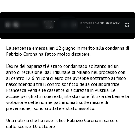
0:27 /
Ad
hub
Media
POWERED
1
/
2
3:35
BY
La sentenza emessa ieri 12 giugno in merito alla condanna di
Fabrizio Corona ha fatto molto discutere.
L’ex re dei paparazzi è stato condannato soltanto ad un
anno di reclusione
dal Tribunale di Milano nel processo con
al centro i 2,6 milioni di euro che avrebbe sottratto al fisco
nascondendoli tra il contro soffitto della collaboratrice
Francesca Persi e le cassette di sicurezza in Austria. Le
accuse per gli altri due reati, intestazione fittizia dei beni e la
violazione delle norme patrimoniali sulle misure di
prevenzione,
sono crollate è stato assolto.
Una notizia che ha reso felice Fabrizio Corona in carcere
dallo scorso 10 ottobre.