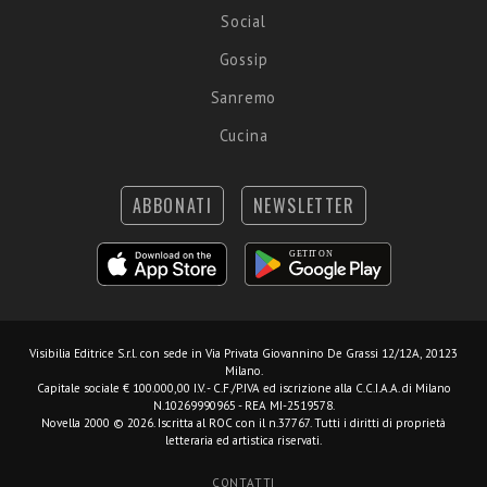
Social
Gossip
Sanremo
Cucina
ABBONATI
NEWSLETTER
Visibilia Editrice S.r.l.
con sede in Via Privata Giovannino De Grassi 12/12A, 20123
Milano.
Capitale sociale € 100.000,00 I.V. - C.F./P.IVA ed iscrizione alla C.C.I.A.A. di Milano
N.10269990965 - REA MI-2519578.
Novella 2000 © 2026. Iscritta al ROC con il n.37767. Tutti i diritti di proprietà
letteraria ed artistica riservati.
CONTATTI